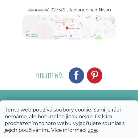
Rýnovická 3273/61, Jablonec nad Nisou
Sledujte nás
Vytvořil Shoptet
Nakódoval eshopGuru
|
Tento web používá soubory cookie. Sami je rádi
nemáme, ale bohužel to jinak nejde. Dalším
Copyright 2026
Bijoux Components - Svět
procházením tohoto webu vyjadřujete souhlas s
korálků
. Všechna práva vyhrazena.
Upravit
jejich používáním.. Více informací
zde
.
nastavení cookies