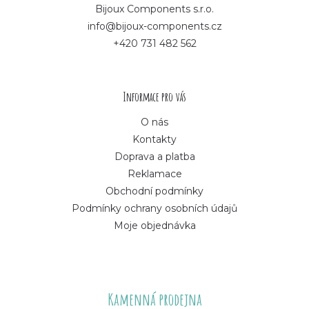
p
Bijoux Components s.r.o.
info@bijoux-components.cz
a
+420 731 482 562
t
í
Informace pro vás
O nás
Kontakty
Doprava a platba
Reklamace
Obchodní podmínky
Podmínky ochrany osobních údajů
Moje objednávka
Kamenná prodejna