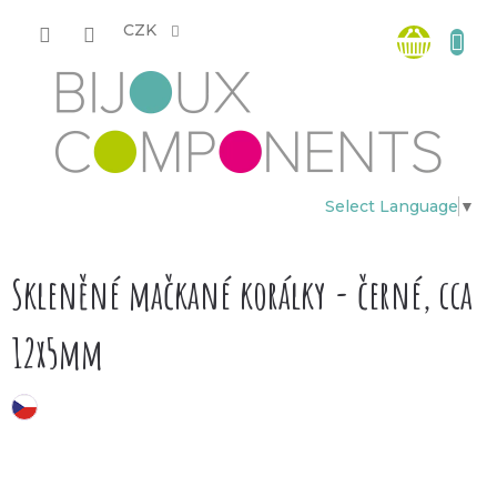
Přejít
Nákup
na
CZK
obsah
košík
Select Language
▼
Skleněné mačkané korálky - černé, cca
12x5mm
český výrobek