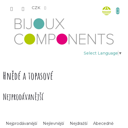
Přejít
Nákup
na
CZK
obsah
košík
Select Language
▼
Hnědé a topasové
Nejprodávanější
Ř
Nejprodávanější
Nejlevnější
Nejdražší
Abecedně