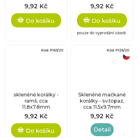
9,9x9,5x7mm
9,92 Kč
9,92 Kč
Do košíku
Do košíku
pouze do vyprodání zásob
Kód:
P163/20
Kód:
P126/20
český výrobek
skleněné korálky -
Skleněné mačkané
ramš, cca
korálky - sv.topaz,
11,8x7,8mm
cca 11,5x9,7mm
9,92 Kč
9,92 Kč
Detail
Do košíku