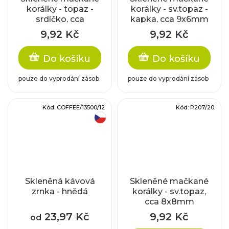
korálky - topaz -
korálky - sv.topaz -
srdíčko, cca
kapka, cca 9x6mm
10x10x4mm
9,92 Kč
9,92 Kč
Do košíku
Do košíku
pouze do vyprodání zásob
pouze do vyprodání zásob
Kód:
COFFEE/13500/12
Kód:
P207/20
český výrobek
Skleněná kávová
Skleněné mačkané
zrnka - hnědá
korálky - sv.topaz,
cca 8x8mm
23,97 Kč
9,92 Kč
od