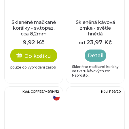
Skleněné mačkané
Skleněná kávová
korálky - sv.topaz,
zrnka - světle
cca 8,2mm
hnědá
9,92 Kč
23,97 Kč
od
Detail
Do košíku
Skleněné mačkané korálky
pouze do vyprodání zásob
ve tvaru kávových zrn.
Naprosto...
Kód:
COFFEE/MBRN/12
Kód:
P99/20
český výrobek