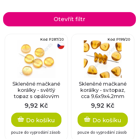
a
z
Otevřít filtr
e
V
Kód:
P287/20
Kód:
P199/20
n
český výrobek
ý
í
p
p
i
r
Skleněné mačkané
Skleněné mačkané
korálky - světlý
korálky - sv.topaz,
s
topaz s opálovým
cca 9,6x9x4,2mm
o
pruhem, cca 15mm
p
9,92 Kč
9,92 Kč
d
r
Do košíku
Do košíku
u
o
pouze do vyprodání zásob
pouze do vyprodání zásob