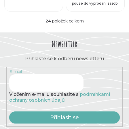
pouze do vyprodání zásob
24
položek celkem
O
v
l
á
Newsletter
d
a
c
Přihlaste se k odběru newsletteru
í
p
E-mail
r
v
k
y
v
Vložením e-mailu souhlasíte s
podmínkami
ý
ochrany osobních údajů
p
i
s
Přihlásit se
u