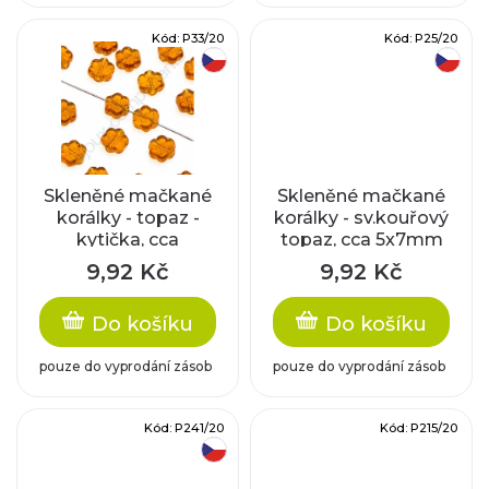
k
d
Kód:
P33/20
Kód:
P25/20
t
český výrobek
český výrobek
u
ů
k
t
Skleněné mačkané
Skleněné mačkané
ů
korálky - topaz -
korálky - sv.kouřový
kytička, cca
topaz, cca 5x7mm
7,6x4mm
9,92 Kč
9,92 Kč
Do košíku
Do košíku
pouze do vyprodání zásob
pouze do vyprodání zásob
Kód:
P241/20
Kód:
P215/20
český výrobek