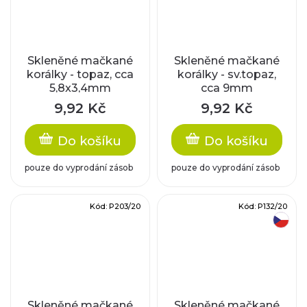
Skleněné mačkané
Skleněné mačkané
korálky - topaz, cca
korálky - sv.topaz,
5,8x3,4mm
cca 9mm
9,92 Kč
9,92 Kč
Do košíku
Do košíku
pouze do vyprodání zásob
pouze do vyprodání zásob
Kód:
P203/20
Kód:
P132/20
český výrobek
Skleněné mačkané
Skleněné mačkané