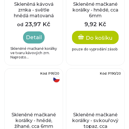
Skleněná kávová
Skleněné mačkané
zrnka - světle
korálky - hnědé, cca
hnědá matovaná
6mm
23,97 Kč
9,92 Kč
od
Detail
Do košíku
Skleněné mačkané korálky
pouze do vyprodání zásob
ve tvaru kávových zrn.
Naprosto...
Kód:
P91/20
Kód:
P190/20
český výrobek
Skleněné mačkané
Skleněné mačkané
korálky - hnědé,
korálky - sv.kouřový
žíhané, cca 6mm
topaz, cca