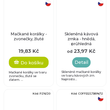
český výrobek
český výrobek
Mačkané korálky -
Skleněná kávová
zvonečky, žluté
zrnka - hnědá,
průhledná
19,83 Kč
23,97 Kč
od
Detail
Do košíku
Skleněné mačkané korálky
Mačkané korálky ve tvaru
ve tvaru kávových zrn.
zvonečku, žluté se
Naprosto...
zlatem. ...
Kód:
P216/20
Kód:
COFFEE/LTBRN/12
český výrobek