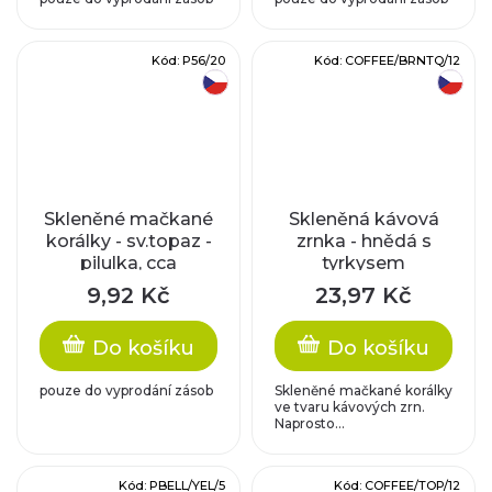
Kód:
P56/20
Kód:
COFFEE/BRNTQ/12
český výrobek
český výrobek
Skleněné mačkané
Skleněná kávová
korálky - sv.topaz -
zrnka - hnědá s
pilulka, cca
tyrkysem
9,5x3,9mm
9,92 Kč
23,97 Kč
Do košíku
Do košíku
pouze do vyprodání zásob
Skleněné mačkané korálky
ve tvaru kávových zrn.
Naprosto...
Kód:
PBELL/YEL/5
Kód:
COFFEE/TOP/12