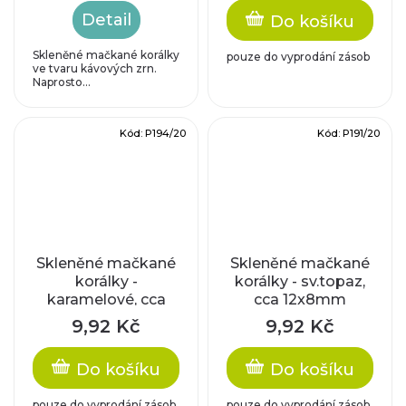
Detail
Do košíku
Skleněné mačkané korálky
pouze do vyprodání zásob
ve tvaru kávových zrn.
Naprosto...
Kód:
P194/20
Kód:
P191/20
Skleněné mačkané
Skleněné mačkané
korálky -
korálky - sv.topaz,
karamelové, cca
cca 12x8mm
17,6x9,2x3,5mm
9,92 Kč
9,92 Kč
Do košíku
Do košíku
pouze do vyprodání zásob
pouze do vyprodání zásob