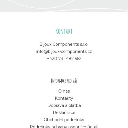
Z
á
Kontakt
p
Bijoux Components s.r.o.
info@bijoux-components.cz
a
+420 731 482 562
t
í
Informace pro vás
O nás
Kontakty
Doprava a platba
Reklamace
Obchodní podmínky
Podmínky ochrany osobních údajů