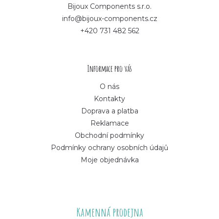
p
Bijoux Components s.r.o.
info@bijoux-components.cz
a
+420 731 482 562
t
í
Informace pro vás
O nás
Kontakty
Doprava a platba
Reklamace
Obchodní podmínky
Podmínky ochrany osobních údajů
Moje objednávka
Kamenná prodejna