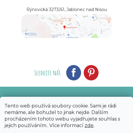
Rýnovická 3273/61, Jablonec nad Nisou
Sledujte nás
Vytvořil Shoptet
Nakódoval eshopGuru
|
Tento web používá soubory cookie. Sami je rádi
nemáme, ale bohužel to jinak nejde. Dalším
Copyright 2026
Bijoux Components - Svět
procházením tohoto webu vyjadřujete souhlas s
korálků
. Všechna práva vyhrazena.
Upravit
jejich používáním.. Více informací
zde
.
nastavení cookies