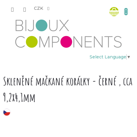
Přejít
Nákup
na
CZK
obsah
košík
Select Language
▼
Skleněné mačkané korálky - černé , cca
9,2x4,1mm
český výrobek