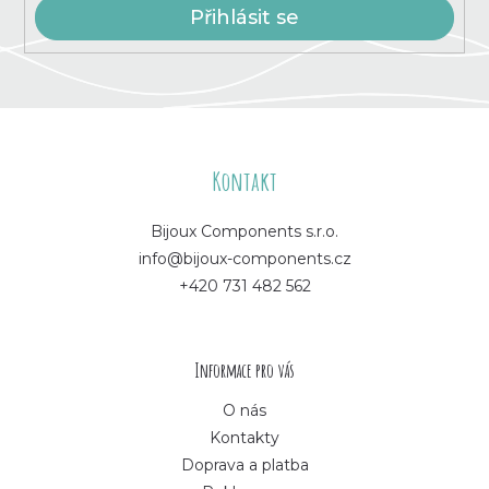
Přihlásit se
Z
á
Kontakt
p
Bijoux Components s.r.o.
info@bijoux-components.cz
a
+420 731 482 562
t
í
Informace pro vás
O nás
Kontakty
Doprava a platba