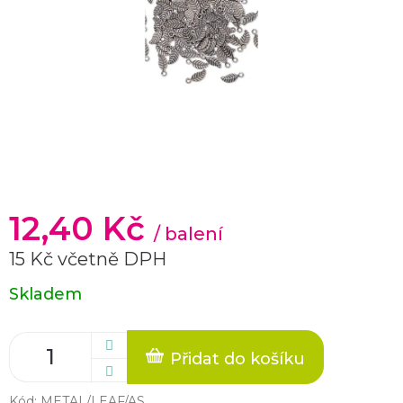
12,40 Kč
/ balení
15 Kč včetně DPH
Měrná
Skladem
cena:
Přidat do košíku
Kód:
METAL/LEAF/AS