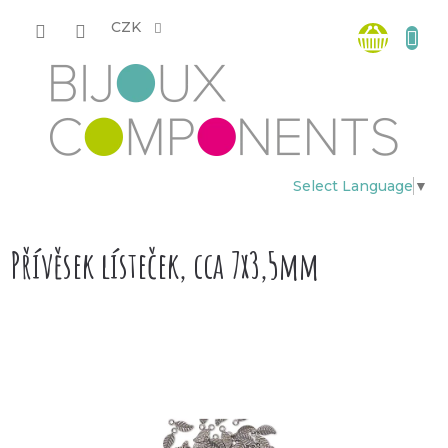
Přejít
Nákup
na
CZK
obsah
košík
Select Language
▼
Přívěsek lísteček, cca 7x3,5mm