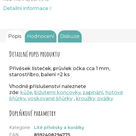
Detailní informace
Popis
Hodnocení
Diskuze
Detailní popis produktu
Přívěsek lísteček, průvlek očka cca 1 mm,
starostříbro, balení =2 ks
Vhodné příslušenství naleznete
zde:
kůže
,
bižuterní koncovky
,
zapínání
,
hotové
šňůrky
,
voskované šňůrky
,
kroužky, oválky
Doplňkové parametry
Kategorie
:
Lité přívěsky a korálky
EAN
:
8592408294775