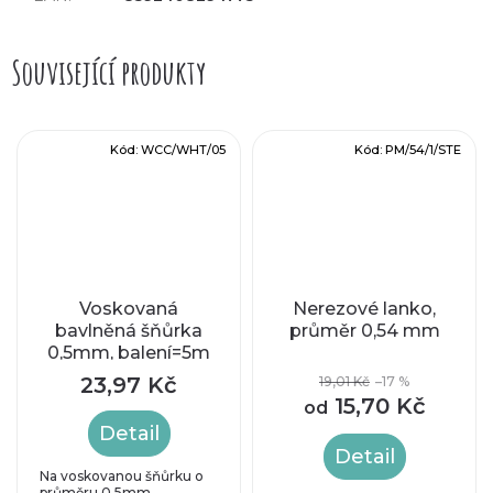
Související produkty
Kód:
WCC/WHT/05
Kód:
PM/54/1/STE
Voskovaná
Nerezové lanko,
bavlněná šňůrka
průměr 0,54 mm
0,5mm, balení=5m
23,97 Kč
19,01 Kč
–17 %
15,70 Kč
od
Detail
Detail
Na voskovanou šňůrku o
průměru 0,5mm