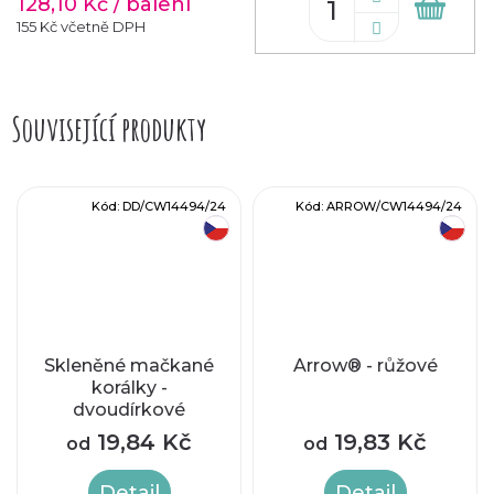
128,10 Kč
/ balení
Do
koš
155 Kč včetně DPH
Související produkty
Kód:
DD/CW14494/24
Kód:
ARROW/CW14494/24
český výrobek
český výrobek
Skleněné mačkané
Arrow® - růžové
korálky -
dvoudírkové
DIAMONDUO™
19,84 Kč
19,83 Kč
od
od
5x8mm - růžové
Detail
Detail