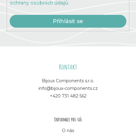
ochrany osobních údajů
Přihlásit se
Z
á
Kontakt
p
Bijoux Components s.r.o.
info@bijoux-components.cz
a
+420 731 482 562
t
í
Informace pro vás
O nás