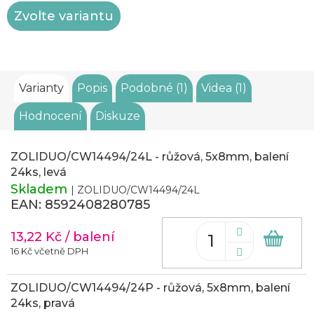
Měrná
Zvolte variantu
cena:
Varianty
Popis
Podobné (1)
Videa (1)
Hodnocení
Diskuze
ZOLIDUO/CW14494/24L - růžová, 5x8mm, balení
24ks, levá
Skladem
| ZOLIDUO/CW14494/24L
EAN:
8592408280785
13,22 Kč
/ balení
Do
koš
16 Kč včetně DPH
ZOLIDUO/CW14494/24P - růžová, 5x8mm, balení
24ks, pravá