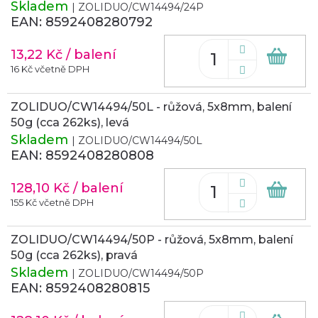
Skladem
| ZOLIDUO/CW14494/24P
EAN:
8592408280792
13,22 Kč
/ balení
Do
koš
16 Kč včetně DPH
ZOLIDUO/CW14494/50L - růžová, 5x8mm, balení
50g (cca 262ks), levá
Skladem
| ZOLIDUO/CW14494/50L
EAN:
8592408280808
128,10 Kč
/ balení
Do
koš
155 Kč včetně DPH
ZOLIDUO/CW14494/50P - růžová, 5x8mm, balení
50g (cca 262ks), pravá
Skladem
| ZOLIDUO/CW14494/50P
EAN:
8592408280815