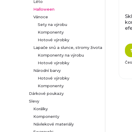
Léto
Halloween
Sk
Vánoce
ko
Sety na výrobu
ef
Komponenty
dv
čtv
Hotové výrobky
or
Lapače snů a slunce, stromy života
Komponenty na výrobu
Čes
Hotové výrobky
Národní barvy
Hotové výrobky
Komponenty
Dárkové poukazy
Slevy
Korálky
Komponenty
Návlekové materiály
Swarovski