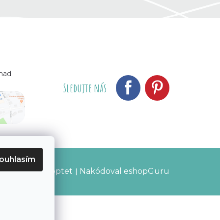
 nad
Sledujte nás
ouhlasím
Vytvořil Shoptet
Nakódoval eshopGuru
|