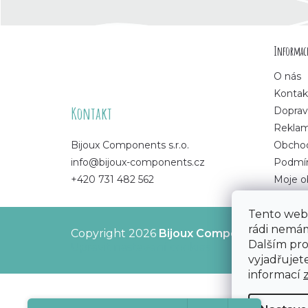
Z
Informace
á
O nás
p
Kontak
Kontakt
Doprav
a
Rekla
Bijoux Components s.r.o.
Obchod
t
info@bijoux-components.cz
Podmín
+420 731 482 562
Moje o
í
Tento web 
rádi nemám
Copyright 2026
Bijoux Components - Svět
Dalším pr
Upravit nastavení cookies
vyjadřujete
informací