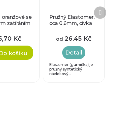
Další
produkt
- oranžové se
Pružný Elastomer,
ým zatíráním
cca 0,6mm, cívka
5,70 Kč
26,45 Kč
od
Detail
Do košíku
Elastomer (gumička) je
pružný syntetický
návlekový...