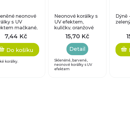
leněné neonové
Neonové korálky s
Dýně 
rálky s UV
UV efektem,
zelen
ektem mačkané,
kuličky, oranžové
oudírkové
7,44 Kč
15,70 Kč
1
erečky styl Tile,
anžové
Detail
Do košíku
Skleněné, barvené,
ké korálky.
neonové korálky s UV
efektem