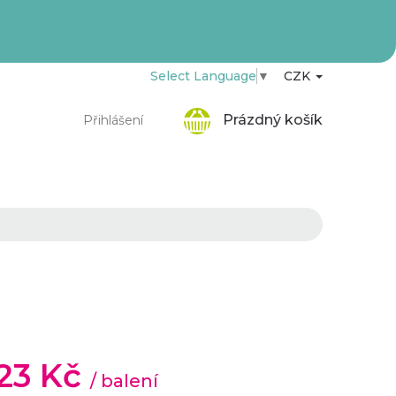
Select Language
▼
CZK
Nákupní
Prázdný košík
Přihlášení
košík
,23 Kč
/ balení