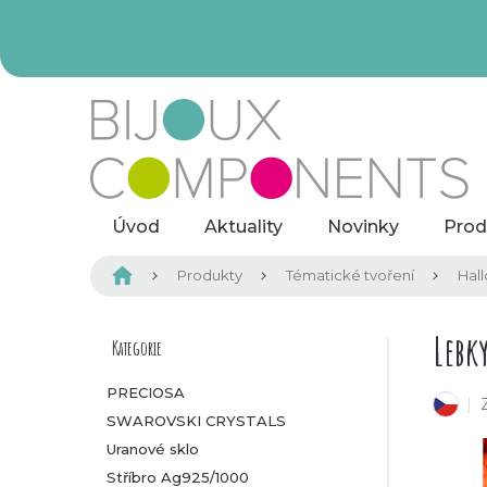
Přejít
na
obsah
Úvod
Aktuality
Novinky
Prod
Domů
Produkty
Tématické tvoření
Hal
P
Lebk
Kategorie
Přeskočit
kategorie
o
PRECIOSA
český výrobek
SWAROVSKI CRYSTALS
s
Uranové sklo
t
Stříbro Ag925/1000