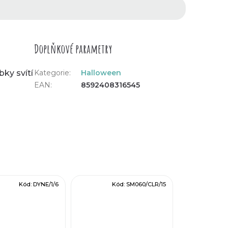
Doplňkové parametry
bky svítí
Kategorie
:
Halloween
EAN
:
8592408316545
Kód:
DYNE/1/6
Kód:
SM060/CLR/15