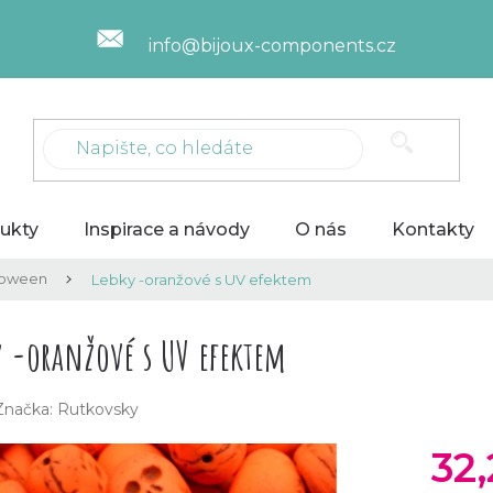
info@bijoux-components.cz
ukty
Inspirace a návody
O nás
Kontakty
loween
Lebky -oranžové s UV efektem
y -oranžové s UV efektem
Značka:
Rutkovsky
32