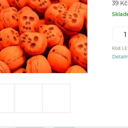
39 Kč
Měrná
Skla
cena:
Kód:
LE
Detail