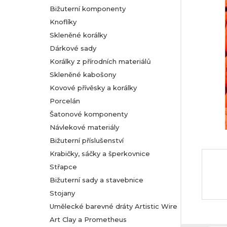
Bižuterní komponenty
r
Knoflíky
Skleněné korálky
a
Dárkové sady
n
Korálky z přírodních materiálů
Skleněné kabošony
n
Kovové přívěsky a korálky
Porcelán
í
Šatonové komponenty
Návlekové materiály
p
Bižuterní příslušenství
a
Krabičky, sáčky a šperkovnice
Střapce
n
Bižuterní sady a stavebnice
Stojany
e
Umělecké barevné dráty Artistic Wire
l
Art Clay a Prometheus