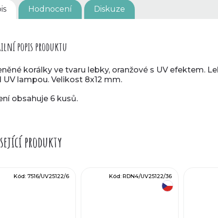
is
Hodnocení
Diskuze
ilní popis produktu
eněné korálky ve tvaru lebky, oranžové s UV efektem. Le
 UV lampou. Velikost 8x12 mm.
ení obsahuje 6 kusů.
sející produkty
Kód:
7516/UV25122/6
Kód:
RDN4/UV25122/36
český výrobek