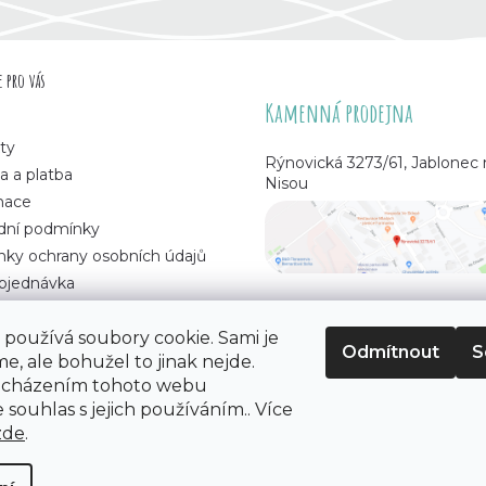
 pro vás
Kamenná prodejna
ty
Rýnovická 3273/61, Jablonec
a a platba
Nisou
mace
ní podmínky
ky ochrany osobních údajů
bjednávka
používá soubory cookie. Sami je
Odmítnout
S
e, ale bohužel to jinak nejde.
 korálků
. Všechna práva vyhrazena.
ocházením tohoto webu
 souhlas s jejich používáním.. Více
zde
.