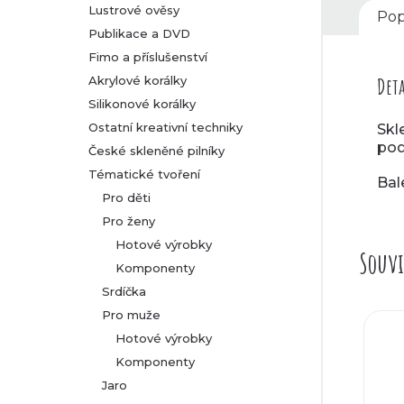
Lustrové ověsy
Pop
Publikace a DVD
Fimo a příslušenství
Akrylové korálky
Deta
Silikonové korálky
Ostatní kreativní techniky
Skl
pod
České skleněné pilníky
Tématické tvoření
Bal
Pro děti
Pro ženy
Hotové výrobky
Souvi
Komponenty
Srdíčka
Pro muže
Hotové výrobky
Komponenty
Jaro