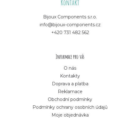
á
Kontakt
p
Bijoux Components s.r.o.
info@bijoux-components.cz
a
+420 731 482 562
t
í
Informace pro vás
O nás
Kontakty
Doprava a platba
Reklamace
Obchodní podmínky
Podmínky ochrany osobních údajů
Moje objednávka