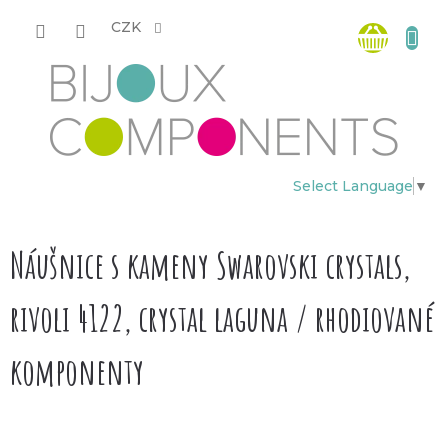
Přejít
Nákup
na
CZK
obsah
košík
Select Language
▼
Náušnice s kameny Swarovski crystals,
rivoli 4122, crystal laguna / rhodiované
komponenty