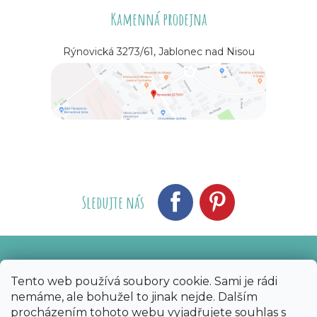
Kamenná prodejna
Rýnovická 3273/61, Jablonec nad Nisou
Sledujte nás
Vytvořil Shoptet
Nakódoval eshopGuru
|
Tento web používá soubory cookie. Sami je rádi
nemáme, ale bohužel to jinak nejde. Dalším
Copyright 2026
Bijoux Components - Svět
procházením tohoto webu vyjadřujete souhlas s