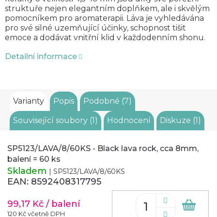
struktuře nejen elegantním doplňkem, ale i skvělým
pomocníkem pro aromaterapii. Láva je vyhledávána
pro své silné uzemňující účinky, schopnost tišit
emoce a dodávat vnitřní klid v každodenním shonu.
Detailní informace
Varianty
Popis
Podobné (7)
Související soubory (1)
Hodnocení
Diskuze (1)
SP5123/LAVA/8/60KS - Black lava rock, cca 8mm,
balení = 60 ks
Skladem
| SP5123/LAVA/8/60KS
EAN:
8592408317795
99,17 Kč
/ balení
Do
koš
120 Kč včetně DPH