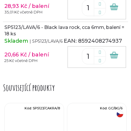
28,93 Kč
/ balení
Do
koš
35,01 Kč včetně DPH
SP5123/LAVA/6 - Black lava rock, cca 6mm, balení =
18 ks
Skladem
EAN:
8592408274937
| SP5123/LAVA/6
20,66 Kč
/ balení
Do
koš
25 Kč včetně DPH
Související produkty
Kód:
SP5123/CAKRA/8
Kód:
GC/BG/6
český výrobek