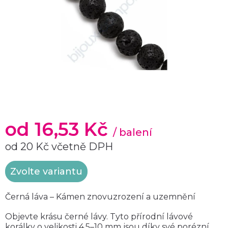
od
16,53 Kč
/ balení
od
20 Kč
včetně DPH
Měrná
Zvolte variantu
cena:
Černá láva – Kámen znovuzrození a uzemnění
Objevte krásu černé lávy. Tyto přírodní lávové
korálky o velikosti 4,5–10 mm jsou díky své porézní