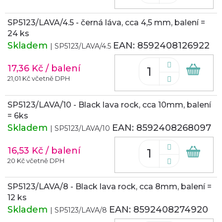
SP5123/LAVA/4.5 - černá láva, cca 4,5 mm, balení =
24 ks
Skladem
EAN:
8592408126922
| SP5123/LAVA/4.5
17,36 Kč
/ balení
Do
koš
21,01 Kč včetně DPH
SP5123/LAVA/10 - Black lava rock, cca 10mm, balení
= 6ks
Skladem
EAN:
8592408268097
| SP5123/LAVA/10
16,53 Kč
/ balení
Do
koš
20 Kč včetně DPH
SP5123/LAVA/8 - Black lava rock, cca 8mm, balení =
12 ks
Skladem
EAN:
8592408274920
| SP5123/LAVA/8