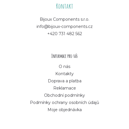
á
Kontakt
p
Bijoux Components s.r.o.
info@bijoux-components.cz
a
+420 731 482 562
t
í
Informace pro vás
O nás
Kontakty
Doprava a platba
Reklamace
Obchodní podmínky
Podmínky ochrany osobních údajů
Moje objednávka