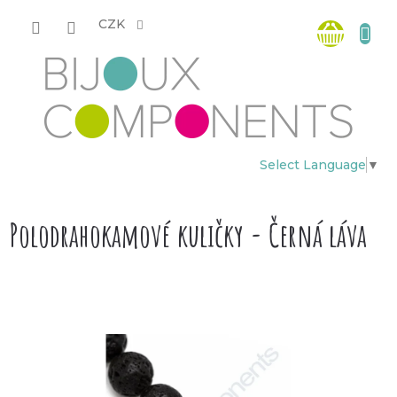
Přejít
Nákup
na
CZK
obsah
košík
Select Language
▼
Polodrahokamové kuličky - Černá láva