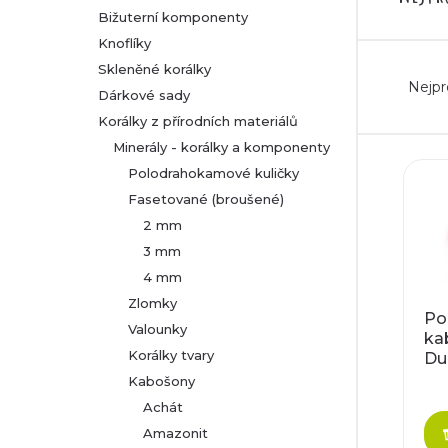
Bižuterní komponenty
r
Knoflíky
Ř
Skleněné korálky
a
Nejpr
Dárkové sady
a
n
Korálky z přírodních materiálů
Minerály - korálky a komponenty
z
n
V
Polodrahokamové kuličky
e
Fasetované (broušené)
í
ý
2 mm
n
p
3 mm
p
4 mm
í
a
i
Zlomky
Po
p
Valounky
ka
n
s
Korálky tvary
Du
r
Kabošony
e
p
Achát
o
l
r
Amazonit