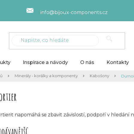
info@bijoux-components.cz
ukty
Inspirace a návody
O nás
Kontakty
lů
Minerály - korálky a komponenty
Kabošony
Dumor
rtier
tierit
napomáhá se zbavit závislostí, podpoří v hledání n
odávanější