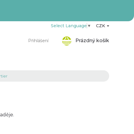
Select Language
▼
CZK
Nákupní
Prázdný košík
Přihlášení
košík
tier
aděje.