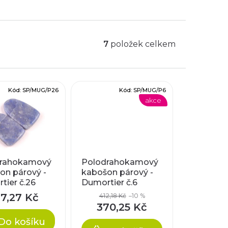
7
položek celkem
Kód:
SP/MUG/P26
Kód:
SP/MUG/P6
akce
rahokamový
Polodrahokamový
on párový -
kabošon párový -
tier č.26
Dumortier č.6
27,27 Kč
412,18 Kč
–10 %
370,25 Kč
Do košíku