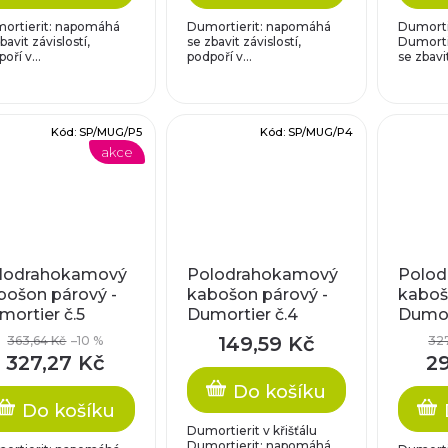
ortierit: napomáhá
Dumortierit: napomáhá
Dumortie
bavit závislostí,
se zbavit závislostí,
Dumorti
oří v...
podpoří v...
se zbavit
Kód:
SP/MUG/P5
Kód:
SP/MUG/P4
akce
lodrahokamový
Polodrahokamový
Polod
bošon párový -
kabošon párový -
kaboš
mortier č.5
Dumortier č.4
Dumor
149,59 Kč
363,64 Kč
–10 %
32
327,27 Kč
2
Do košíku
Do košíku
Dumortierit v křišťálu
Dumortierit: napomáhá