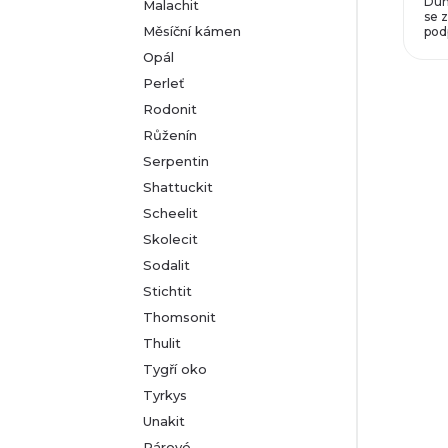
Dum
Malachit
se z
Měsíční kámen
podp
Opál
Perleť
Rodonit
Růženín
Serpentin
Shattuckit
Scheelit
Skolecit
Sodalit
Stichtit
Thomsonit
Thulit
Tygří oko
Tyrkys
Unakit
Párové