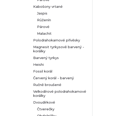
Kabošony vrtané
Jaspis
Růženín
Párové
Malachit
Polodrahokamové přívěsky
Magnesit tyrkysově barvený -
korálky
Barvený tyrkys
Heishi
Fossil korál
Červený korál - barvený
Ručně broušené
Velkodírové polodrahokamové
korálky
Dvoudírkové
Čtverečky
Obdelníčky