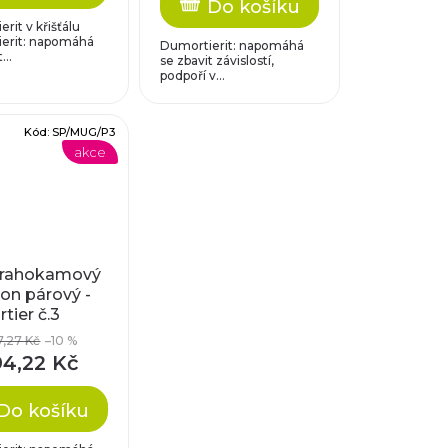
Do košíku
rit v křišťálu
erit: napomáhá
Dumortierit: napomáhá
...
se zbavit závislostí,
podpoří v...
Kód:
SP/MUG/P3
akce
rahokamový
on párový -
tier č.3
7,27 Kč
–10 %
94,22 Kč
Do košíku