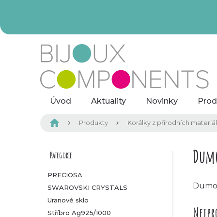
Přejít
na
obsah
Úvod
Aktuality
Novinky
Prod
Domů
Produkty
Korálky z přírodních materiá
P
Dumo
Kategorie
Přeskočit
kategorie
o
PRECIOSA
Dumor
SWAROVSKI CRYSTALS
s
Uranové sklo
Nejpr
t
Stříbro Ag925/1000