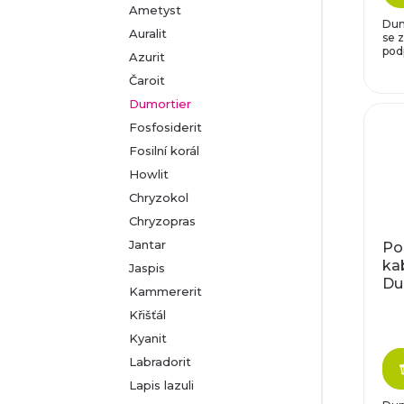
d
Ametyst
o
Dum
Auralit
se z
u
podp
Azurit
d
Čaroit
k
u
Dumortier
Fosfosiderit
t
k
Fosilní korál
ů
Howlit
t
Chryzokol
ů
Chryzopras
Jantar
Po
ka
Jaspis
Du
Kammererit
Křišťál
Kyanit
Labradorit
Lapis lazuli