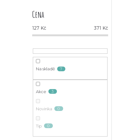
Cena
127
Kč
371
Kč
7
Na skladě
3
Akce
0
Novinka
0
Tip