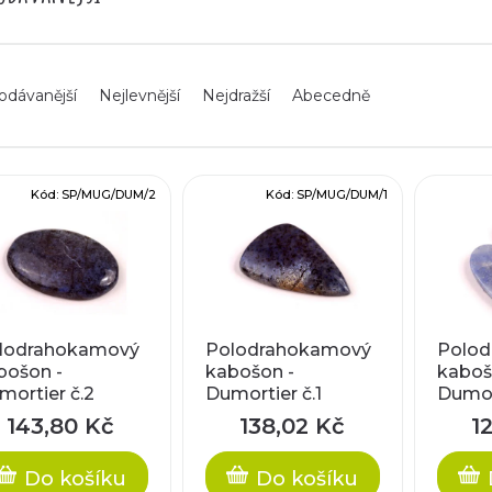
odávanější
Nejlevnější
Nejdražší
Abecedně
Kód:
SP/MUG/DUM/2
Kód:
SP/MUG/DUM/1
lodrahokamový
Polodrahokamový
Polod
bošon -
kabošon -
kaboš
mortier č.2
Dumortier č.1
Dumor
143,80 Kč
138,02 Kč
1
Do košíku
Do košíku