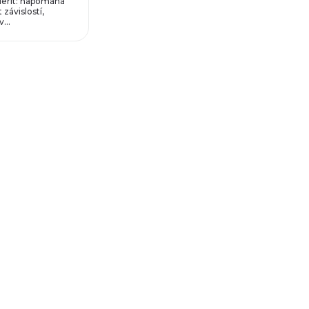
erit: napomáhá
 závislostí,
...