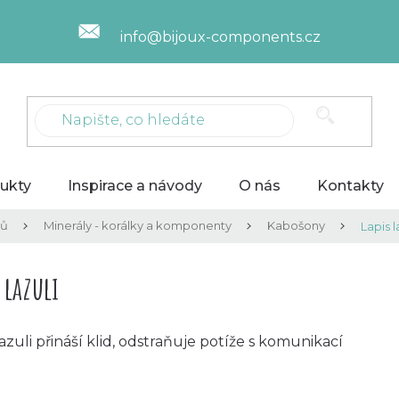
info@bijoux-components.cz
ukty
Inspirace a návody
O nás
Kontakty
lů
Minerály - korálky a komponenty
Kabošony
Lapis l
 lazuli
lazuli
přináší klid, odstraňuje potíže s komunikací