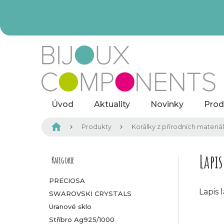
Přejít
na
obsah
Úvod
Aktuality
Novinky
Prod
Domů
Produkty
Korálky z přírodních materiá
P
Lapis
Kategorie
Přeskočit
kategorie
o
PRECIOSA
Lapis 
SWAROVSKI CRYSTALS
s
Uranové sklo
t
Stříbro Ag925/1000