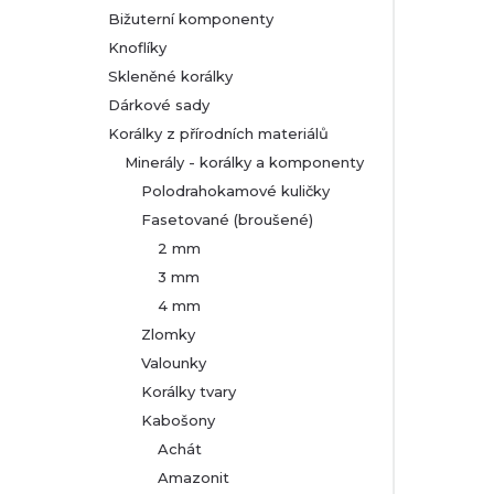
Bižuterní komponenty
r
Knoflíky
Skleněné korálky
a
Dárkové sady
n
Korálky z přírodních materiálů
Minerály - korálky a komponenty
n
Polodrahokamové kuličky
Fasetované (broušené)
í
2 mm
p
3 mm
4 mm
a
Zlomky
Valounky
n
Korálky tvary
Kabošony
e
Achát
l
Amazonit