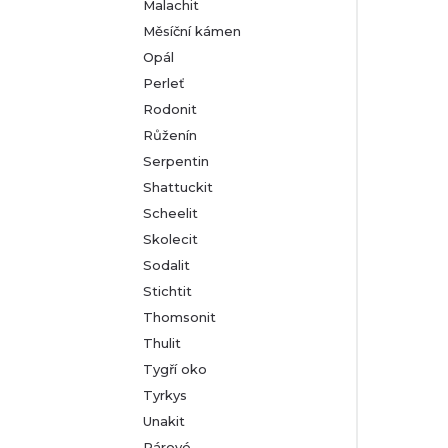
Malachit
Měsíční kámen
Opál
Perleť
Rodonit
Růženín
Serpentin
Shattuckit
Scheelit
Skolecit
Sodalit
Stichtit
Thomsonit
Thulit
Tygří oko
Tyrkys
Unakit
Párové