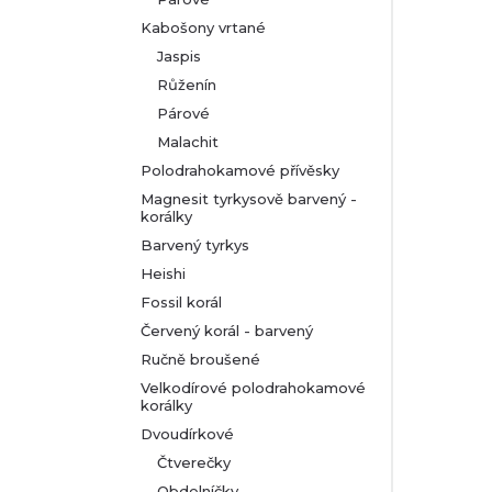
Kabošony vrtané
Jaspis
Růženín
Párové
Malachit
Polodrahokamové přívěsky
Magnesit tyrkysově barvený -
korálky
Barvený tyrkys
Heishi
Fossil korál
Červený korál - barvený
Ručně broušené
Velkodírové polodrahokamové
korálky
Dvoudírkové
Čtverečky
Obdelníčky