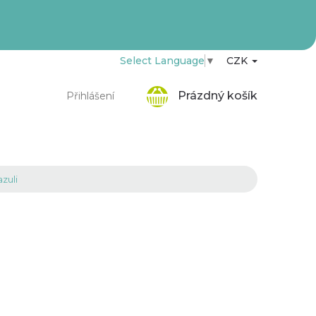
Select Language
▼
CZK
Nákupní
Prázdný košík
Přihlášení
košík
azuli