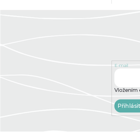
E-mail
Vložením 
Přihlási
Z