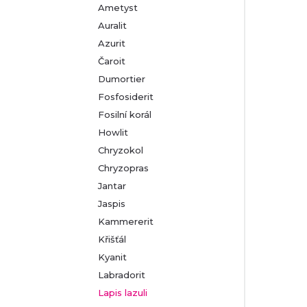
Ametyst
Auralit
Azurit
Čaroit
Dumortier
Fosfosiderit
Fosilní korál
Howlit
Chryzokol
Chryzopras
Jantar
Jaspis
Kammererit
Křišťál
Kyanit
Labradorit
Lapis lazuli