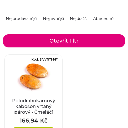
Ř
Nejprodávanější
Nejlevnější
Nejdražší
Abecedně
a
z
Otevřít filtr
e
V
Kód:
SP/VRTM/P1
n
ý
í
p
p
i
r
Polodrahokamový
kabošon vrtaný
s
párový - Čmeláčí
o
jaspis, č. 1
p
166,94 Kč
d