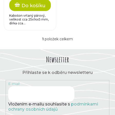
r
Do košíku
u
o
Kabošon vrtaný párový,
k
velikost cca 25x14x5 mm,
dírka cca...
d
t
u
1
položek celkem
O
ů
v
k
l
á
Newsletter
t
d
a
c
ů
Přihlaste se k odběru newsletteru
í
p
E-mail
r
v
k
y
v
Vložením e-mailu souhlasíte s
podmínkami
ý
ochrany osobních údajů
p