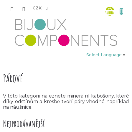
Přejít
Nákup
na
CZK
obsah
košík
Select Language
▼
Párové
V této kategorii naleznete minerální kabošony, které
díky odstínům a kresbě tvoří páry vhodné například
na náušnice.
Nejprodávanější