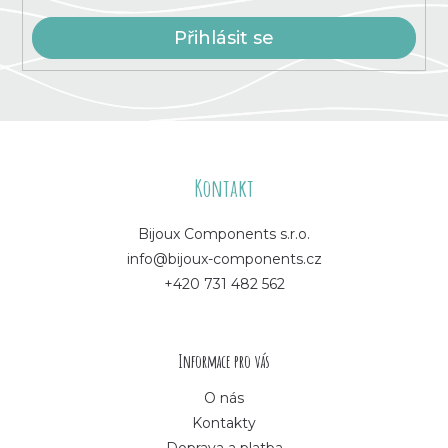
i
s
Přihlásit se
u
Z
á
Kontakt
p
Bijoux Components s.r.o.
info@bijoux-components.cz
a
+420 731 482 562
t
í
Informace pro vás
O nás
Kontakty
Doprava a platba