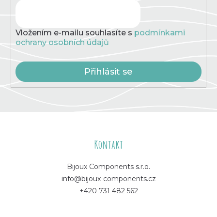
Vložením e-mailu souhlasíte s
podmínkami
ochrany osobních údajů
Přihlásit se
Z
á
Kontakt
p
Bijoux Components s.r.o.
info@bijoux-components.cz
a
+420 731 482 562
t