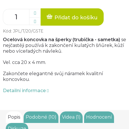
Přidat do košíku
Kód:
JPL/T/20/GSTE
O
celová koncovka na šperky (trubička - sametka)
se
nejčastěji používá k zakončení kulatých šňůrek, kůží
nebo víceřadých návleků.
Vel. cca 20 x 4 mm.
Zakončete elegantně svůj náramek kvalitní
koncovkou.
Detailní informace
Popis
Podobné (10)
Videa (1)
Hodnocení
Diskuze