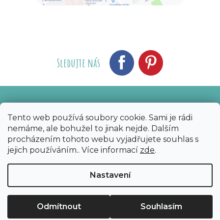
Sledujte nás
Vytvořil Shoptet
Nakódoval eshopGuru
|
Tento web používá soubory cookie. Sami je rádi
nemáme, ale bohužel to jinak nejde. Dalším
Copyright 2026
Bijoux Components - Svět
procházením tohoto webu vyjadřujete souhlas s
korálků
. Všechna práva vyhrazena.
Upravit
jejich používáním.. Více informací
zde
.
nastavení cookies
Nastavení
Odmítnout
Souhlasím
Sleva 50 Kč na první nákup?​
Ano
Ne