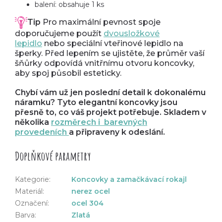
balení: obsahuje 1 ks
Tip
Pro maximální pevnost spoje
doporučujeme použít
dvousložkové
lepidlo
nebo speciální vteřinové lepidlo na
šperky. Před lepením se ujistěte, že průměr vaší
šňůrky odpovídá vnitřnímu otvoru koncovky,
aby spoj působil esteticky.
Chybí vám už jen poslední detail k dokonalému
náramku? Tyto elegantní koncovky jsou
přesně to, co váš projekt potřebuje. Skladem v
několika
rozměrech i barevných
provedeních
a připraveny k odeslání.
Doplňkové parametry
Kategorie
:
Koncovky a zamačkávací rokajl
Materiál
:
nerez ocel
Označení
:
ocel 304
Barva
:
Zlatá