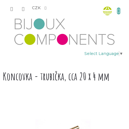
Přejít
Nákup
na
CZK
obsah
košík
Select Language
▼
Koncovka - trubička, cca 20 x 4 mm