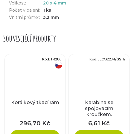
Velikost
:
20 x 4 mm
Počet v balení
:
1 ks
Vnitřní průměr
:
3,2 mm
Související produkty
Kód:
TR280
Kód:
JLC/322JR/GSTE
český výrobek
Korálkový tkací rám
Karabina se
spojovacím
kroužkem,
karabinka cca 12
296,70 Kč
6,61 Kč
mm, kroužek cca 5
x 0,6mm