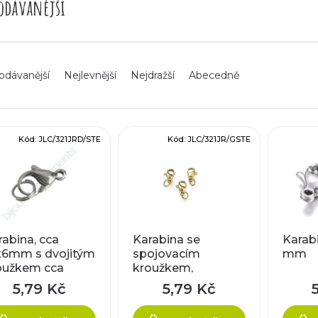
odávanější
odávanější
Nejlevnější
Nejdražší
Abecedně
Kód:
JLC/321JRD/STE
Kód:
JLC/321JR/GSTE
rabina, cca
Karabina se
Karabi
x6mm s dvojitým
spojovacím
mm
oužkem cca
kroužkem,
0,6mm
karabinka cca 10
5,79 Kč
5,79 Kč
mm, kroužek cca 5
x 0,6mm