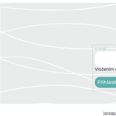
E-mail
Vložením 
Přihlási
Z
Informace