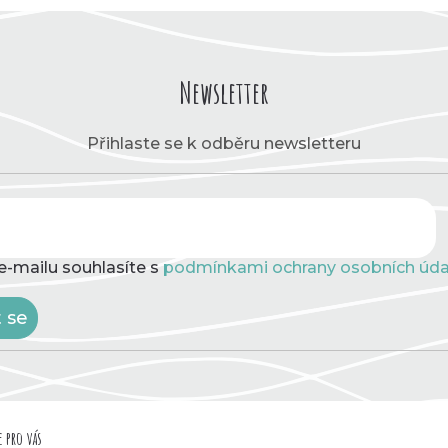
v
k
y
v
ý
Newsletter
p
i
s
Přihlaste se k odběru newsletteru
u
e-mailu souhlasíte s
podmínkami ochrany osobních úda
t se
 pro vás