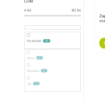
Cena
4
Kč
82
Kč
Za
cc
18
Na skladě
0
Akce
0
Novinka
0
Tip