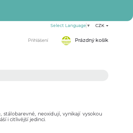
Select Language
▼
CZK
Nákupní
Prázdný košík
Přihlášení
košík
 stálobarevné, neoxidují, vynikají vysokou
i citlivější jedinci.