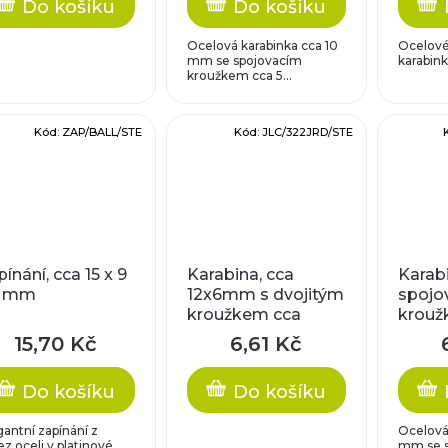
Do košíku
Do košíku
Ocelová karabinka cca 10
Ocelové 
mm se spojovacím
karabink
kroužkem cca 5...
Kód:
ZAP/BALL/STE
Kód:
JLC/322JRD/STE
ínání, cca 15 x 9
Karabina, cca
Karab
5 mm
12x6mm s dvojitým
spojo
kroužkem cca
krouž
5x0,6mm
karabi
15,70 Kč
6,61 Kč
mm, k
x 0,
Do košíku
Do košíku
gantní zapínání z
Ocelová 
z oceli v platinové
mm se s