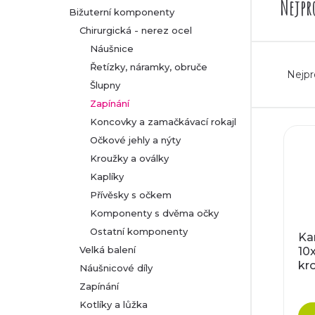
Nejpr
Bižuterní komponenty
r
Chirurgická - nerez ocel
Náušnice
a
Ř
Řetízky, náramky, obruče
Nejpr
n
Šlupny
a
Zapínání
n
z
Koncovky a zamačkávací rokajl
V
Očkové jehly a nýty
í
e
Kroužky a oválky
ý
p
Kaplíky
n
p
Přívěsky s očkem
a
í
Komponenty s dvěma očky
i
Ostatní komponenty
Ka
n
p
Velká balení
10
s
kr
Náušnicové díly
e
r
5x
p
Zapínání
l
o
Kotlíky a lůžka