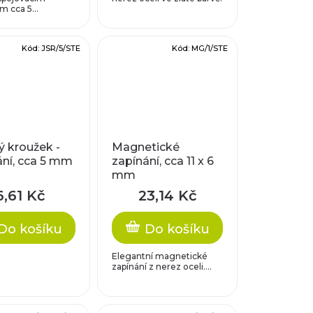
 cca 5...
Kód:
JSR/5/STE
Kód:
MG/1/STE
ý kroužek -
Magnetické
ání, cca 5 mm
zapínání, cca 11 x 6
mm
6,61 Kč
23,14 Kč
Do košíku
Do košíku
Elegantní magnetické
zapínání z nerez oceli....