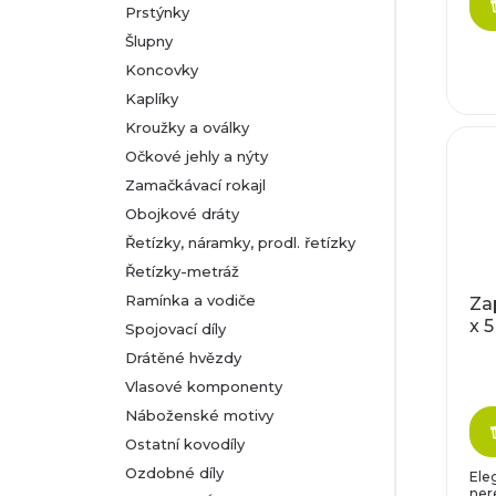
r
Prstýnky
d
Šlupny
o
Koncovky
u
d
Kaplíky
Kroužky a oválky
k
u
Očkové jehly a nýty
t
Zamačkávací rokajl
k
Obojkové dráty
ů
Řetízky, náramky, prodl. řetízky
t
Řetízky-metráž
ů
Ramínka a vodiče
Zap
x 
Spojovací díly
Drátěné hvězdy
Vlasové komponenty
Náboženské motivy
Ostatní kovodíly
Ozdobné díly
Ele
nere