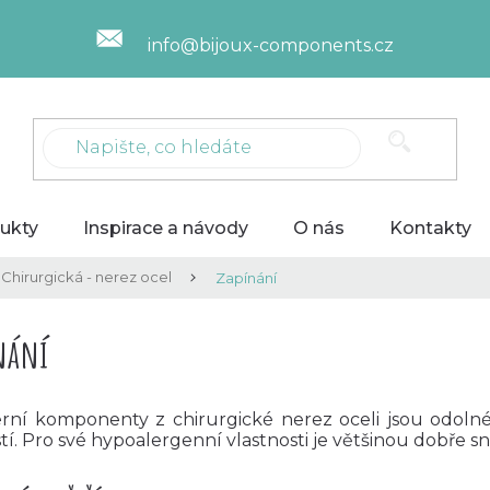
info@bijoux-components.cz
ukty
Inspirace a návody
O nás
Kontakty
Chirurgická - nerez ocel
Zapínání
nání
erní komponenty z chirurgické nerez oceli jsou odolné,
tí. Pro své hypoalergenní vlastnosti je většinou dobře snáší 