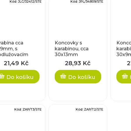
Kód:
JLC/32412/STE
Kód:
JPL/34809/STE
rabina cca
Koncovky s
Konco
x9mm, s
karabinou, cca
karabi
odlužovacím
30x13mm
30x9
tízkem cca
21,49 Kč
28,93 Kč
2
5cm
Do košíku
Do košíku
Kód:
ZAP/T3/STE
Kód:
ZAP/T2/STE