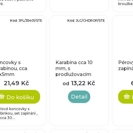
ě.
kroužkem
Kód:
JPL/35401/STE
Kód:
JLC/CHDROP/STE
ncovky s
Karabina cca 10
Pérov
rabinou, cca
mm, s
zapín
0x5mm
prodlužovacím
řetízkem s kapkou
21,49 Kč
13,22 Kč
od
cca 55 mm
Detail
Do košíku
lové koncovky s
binkou, set zapínání ,
 cca 30...