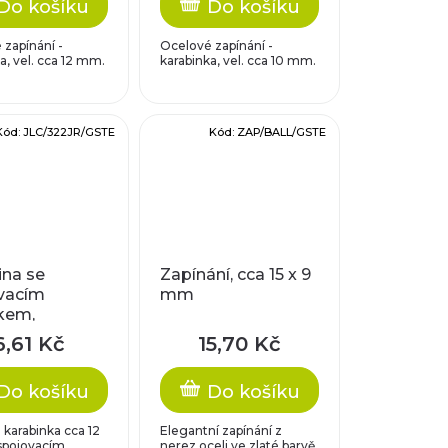
Do košíku
Do košíku
zapínání -
Ocelové zapínání -
a, vel. cca 12 mm.
karabinka, vel. cca 10 mm.
Kód:
JLC/322JR/GSTE
Kód:
ZAP/BALL/GSTE
ina se
Zapínání, cca 15 x 9
vacím
mm
kem,
nka cca 12
6,61 Kč
15,70 Kč
roužek cca 5
6mm
Do košíku
Do košíku
karabinka cca 12
Elegantní zapínání z
pojovacím
nerez oceli ve zlaté barvě.