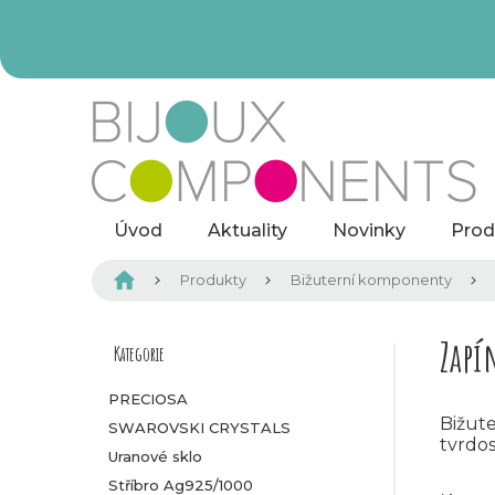
Přejít
na
obsah
Úvod
Aktuality
Novinky
Prod
Domů
Produkty
Bižuterní komponenty
P
Zapí
Kategorie
Přeskočit
kategorie
o
PRECIOSA
Bižut
SWAROVSKI CRYSTALS
s
tvrdos
Uranové sklo
t
Stříbro Ag925/1000