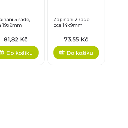
pínání 3 řadé,
Zapínání 2 řadé,
a 19x9mm
cca 14x9mm
81,82 Kč
73,55 Kč
Do košíku
Do košíku
O
v
l
á
d
a
c
í
p
r