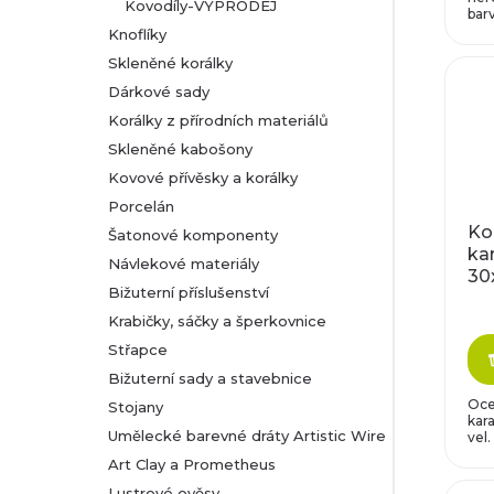
Kovodíly-VÝPRODEJ
barv
Knoflíky
Skleněné korálky
Dárkové sady
Korálky z přírodních materiálů
Skleněné kabošony
Kovové přívěsky a korálky
Porcelán
Ko
Šatonové komponenty
ka
Návlekové materiály
3
Bižuterní příslušenství
Krabičky, sáčky a šperkovnice
Střapce
Bižuterní sady a stavebnice
Oce
Stojany
kara
Umělecké barevné dráty Artistic Wire
vel.
Art Clay a Prometheus
Lustrové ověsy