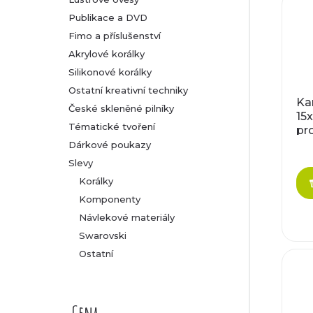
Publikace a DVD
Fimo a příslušenství
Akrylové korálky
Silikonové korálky
Ostatní kreativní techniky
Ka
České skleněné pilníky
15
Tématické tvoření
pr
ře
Dárkové poukazy
4,
Slevy
Korálky
Komponenty
Návlekové materiály
Swarovski
Ostatní