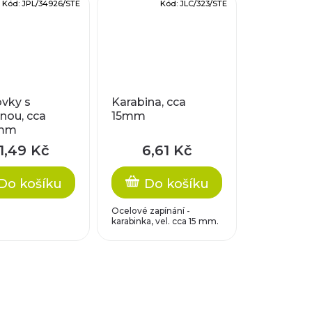
Kód:
JPL/34926/STE
Kód:
JLC/323/STE
vky s
Karabina, cca
nou, cca
15mm
mm
1,49 Kč
6,61 Kč
Do košíku
Do košíku
Ocelové zapínání -
karabinka, vel. cca 15 mm.