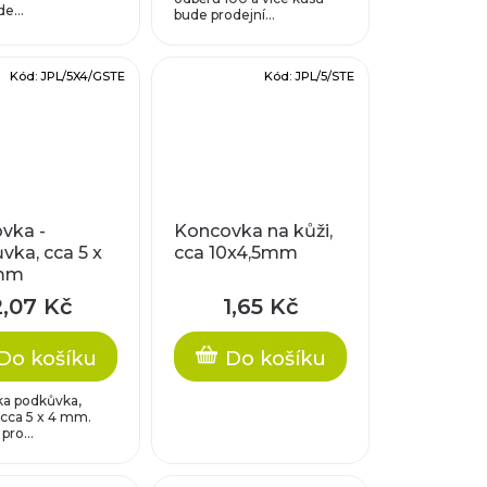
e...
bude prodejní...
Kód:
JPL/5X4/GSTE
Kód:
JPL/5/STE
vka -
Koncovka na kůži,
vka, cca 5 x
cca 10x4,5mm
 mm
2,07 Kč
1,65 Kč
Do košíku
Do košíku
a podkůvka,
 cca 5 x 4 mm.
ro...