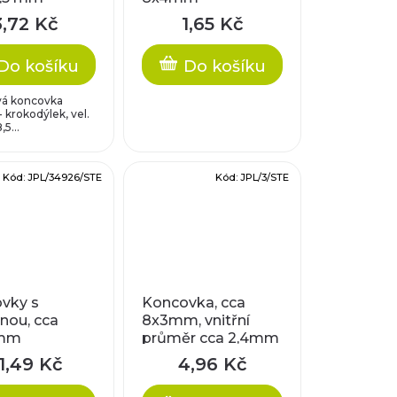
3,72 Kč
1,65 Kč
Do košíku
Do košíku
á koncovka
- krokodýlek, vel.
,5...
Kód:
JPL/34926/STE
Kód:
JPL/3/STE
vky s
Koncovka, cca
nou, cca
8x3mm, vnitřní
mm
průměr cca 2,4mm
1,49 Kč
4,96 Kč