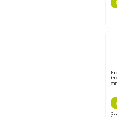
Ko
tru
m
Oce