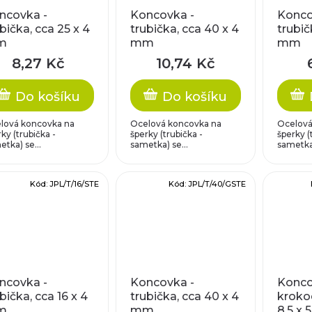
ncovka -
Koncovka -
Konco
bička, cca 25 x 4
trubička, cca 40 x 4
trubič
m
mm
mm
8,27 Kč
10,74 Kč
Do košíku
Do košíku
lová koncovka na
Ocelová koncovka na
Ocelová
ky (trubička -
šperky (trubička -
šperky (
tka) se...
sametka) se...
sametka)
Kód:
JPL/T/16/STE
Kód:
JPL/T/40/GSTE
ncovka -
Koncovka -
Konco
bička, cca 16 x 4
trubička, cca 40 x 4
krokod
m
mm
8,5 x 