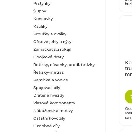
u
Prstýnky
bude
d
Šlupny
k
Koncovky
u
Kaplíky
t
k
Kroužky a oválky
Očkové jehly a nýty
ů
t
Zamačkávací rokajl
Obojkové dráty
ů
Ko
Řetízky, náramky, prodl. řetízky
tru
Řetízky-metráž
m
Ramínka a vodiče
Spojovací díly
Drátěné hvězdy
Vlasové komponenty
Oce
Náboženské motivy
šper
same
Ostatní kovodíly
Ozdobné díly