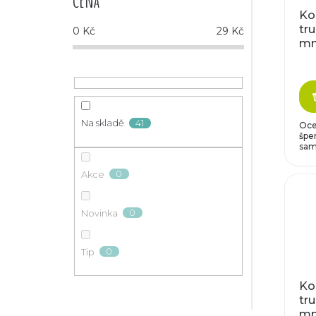
Cena
Ko
tru
0
Kč
29
Kč
m
41
Na skladě
Oce
šper
same
0
Akce
0
Novinka
0
Tip
Ko
tru
m