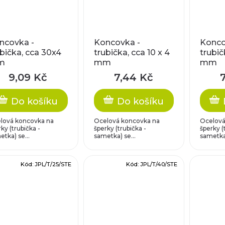
ncovka -
Koncovka -
Konco
ubička, cca 30x4
trubička, cca 10 x 4
trubič
m
mm
mm
9,09 Kč
7,44 Kč
Do košíku
Do košíku
lová koncovka na
Ocelová koncovka na
Ocelová
ky (trubička -
šperky (trubička -
šperky (
tka) se...
sametka) se...
sametka)
Kód:
JPL/T/25/STE
Kód:
JPL/T/40/STE