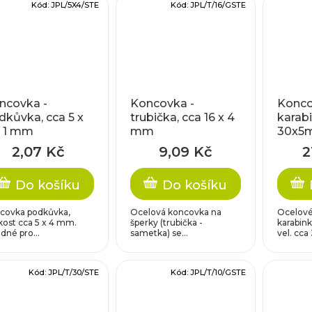
Kód:
JPL/5X4/STE
Kód:
JPL/T/16/GSTE
ncovka -
Koncovka -
Konco
dkůvka, cca 5 x
trubička, cca 16 x 4
karabi
x 1 mm
mm
30x5
2,07 Kč
9,09 Kč
2
Do košíku
Do košíku
covka podkůvka,
Ocelová koncovka na
Ocelové
ikost cca 5 x 4 mm.
šperky (trubička -
karabink
dné pro...
sametka) se...
vel. cca 
Kód:
JPL/T/30/STE
Kód:
JPL/T/10/GSTE