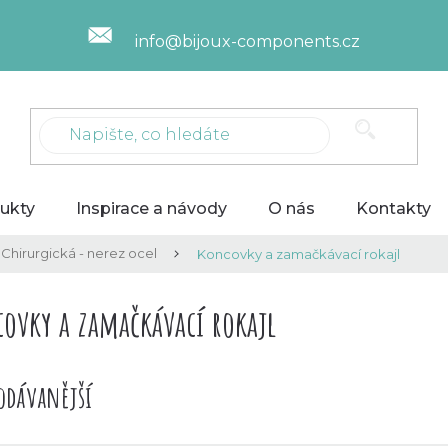
info@bijoux-components.cz
ukty
Inspirace a návody
O nás
Kontakty
Chirurgická - nerez ocel
Koncovky a zamačkávací rokajl
ovky a zamačkávací rokajl
odávanější