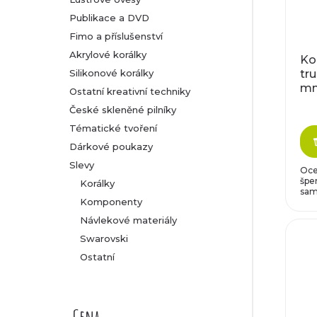
Publikace a DVD
Fimo a příslušenství
Akrylové korálky
Ko
Silikonové korálky
tr
m
Ostatní kreativní techniky
České skleněné pilníky
Tématické tvoření
Dárkové poukazy
Slevy
Oce
šper
Korálky
same
Komponenty
Návlekové materiály
Swarovski
Ostatní