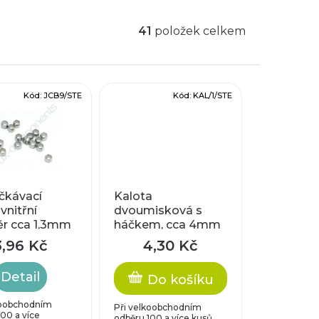
41
položek celkem
Kód:
JCB9/STE
Kód:
KAL/1/STE
kávací
Kalota
 vnitřní
dvoumisková s
r cca 1,3mm
háčkem, cca 4mm
3,96 Kč
4,30 Kč
Detail
Do košíku
koobchodním
Při velkoobchodním
00 a více
odběru 100 a více kusů