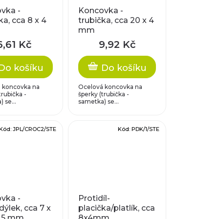
vka -
Koncovka -
ka, cca 8 x 4
trubička, cca 20 x 4
mm
6,61 Kč
9,92 Kč
Do košíku
Do košíku
 koncovka na
Ocelová koncovka na
trubička -
šperky (trubička -
 se...
sametka) se...
Kód:
JPL/CROC2/STE
Kód:
PDK/1/STE
vka -
Protidíl-
ýlek, cca 7 x
placička/platlík, cca
5,5 mm
8x4mm