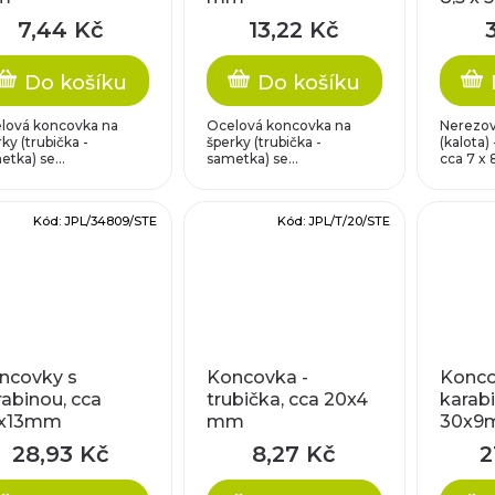
7,44 Kč
13,22 Kč
Do košíku
Do košíku
lová koncovka na
Ocelová koncovka na
Nerezov
ky (trubička -
šperky (trubička -
(kalota) 
tka) se...
sametka) se...
cca 7 x 8
Kód:
JPL/34809/STE
Kód:
JPL/T/20/STE
ncovky s
Koncovka -
Konco
rabinou, cca
trubička, cca 20x4
karabi
x13mm
mm
30x9
28,93 Kč
8,27 Kč
2