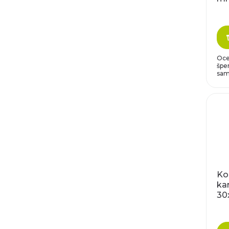
Oce
šper
same
Ko
ka
30