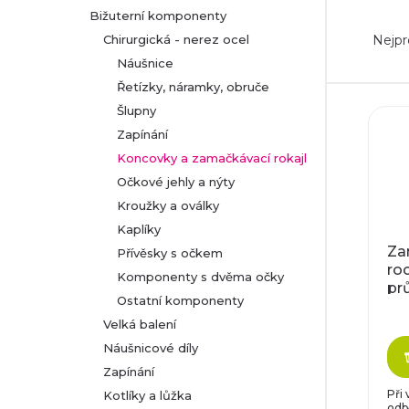
Bižuterní komponenty
Ř
r
Nejpr
Chirurgická - nerez ocel
a
Náušnice
a
Řetízky, náramky, obruče
z
n
V
Šlupny
Zapínání
e
n
ý
Koncovky a zamačkávací rokajl
n
Očkové jehly a nýty
í
p
Kroužky a oválky
í
p
Kaplíky
i
Za
Přívěsky s očkem
p
roc
a
s
Komponenty s dvěma očky
pr
r
Ostatní komponenty
n
p
Velká balení
o
Náušnicové díly
e
r
Zapínání
d
l
o
Při
Kotlíky a lůžka
odb