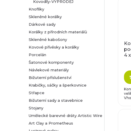
Kovodíly-VÝPRODEJ
Knoflíky
Skleněné korálky
Dárkové sady
Korálky z přírodních materiálů
Skleněné kabošony
Ko
Kovové přívěsky a korálky
po
4 
Porcelán
Šatonové komponenty
Návlekové materiály
Bižuterní příslušenství
Krabičky, sáčky a šperkovnice
Kon
Střapce
vel
Vho
Bižuterní sady a stavebnice
Stojany
Umělecké barevné dráty Artistic Wire
Art Clay a Prometheus
Lustrové ověsy