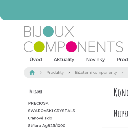
Přejít
na
obsah
Úvod
Aktuality
Novinky
Prod
Domů
Produkty
Bižuterní komponenty
P
Konc
Kategorie
Přeskočit
kategorie
o
PRECIOSA
Nejpr
SWAROVSKI CRYSTALS
s
Uranové sklo
t
Stříbro Ag925/1000