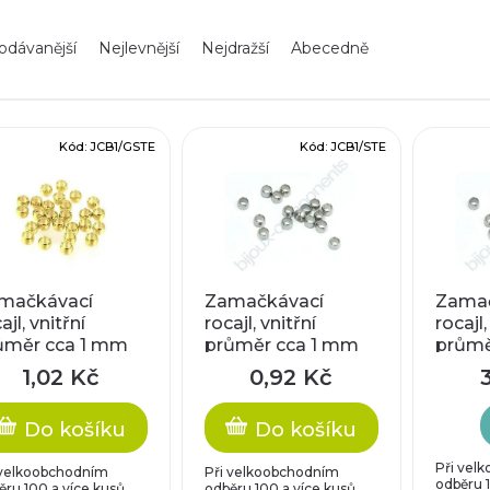
odávanější
Nejlevnější
Nejdražší
Abecedně
Kód:
JCB1/GSTE
Kód:
JCB1/STE
mačkávací
Zamačkávací
Zamač
ajl, vnitřní
rocajl, vnitřní
rocajl,
ůměr cca 1 mm
průměr cca 1 mm
průmě
1,02 Kč
0,92 Kč
Do košíku
Do košíku
Při vel
 velkoobchodním
Při velkoobchodním
odběru 1
ěru 100 a více kusů
odběru 100 a více kusů