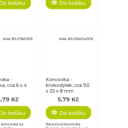
Do košíku
Do košíku
Kód:
JPL/T/6/GSTE
Kód:
JPL/CROC4/STE
vka -
Koncovka -
ka, cca 6 x 4
krokodýlek, cca 9,5
x 25 x 8 mm
5,79 Kč
5,79 Kč
Do košíku
Do košíku
 koncovka na
Nerezová koncovka