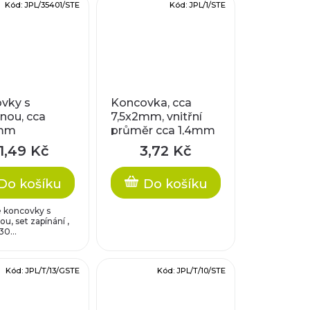
Kód:
JPL/35401/STE
Kód:
JPL/1/STE
vky s
Koncovka, cca
nou, cca
7,5x2mm, vnitřní
mm
průměr cca 1,4mm
1,49 Kč
3,72 Kč
Do košíku
Do košíku
 koncovky s
ou, set zapínání ,
30...
Kód:
JPL/T/13/GSTE
Kód:
JPL/T/10/STE