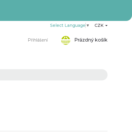
Select Language
▼
CZK
Nákupní
Prázdný košík
Přihlášení
košík