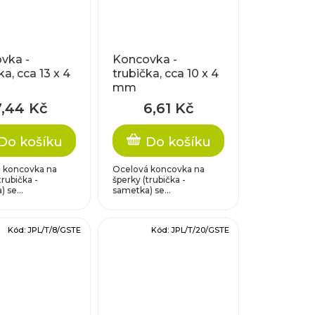
vka -
Koncovka -
ka, cca 13 x 4
trubička, cca 10 x 4
mm
7,44 Kč
6,61 Kč
Do košíku
Do košíku
 koncovka na
Ocelová koncovka na
trubička -
šperky (trubička -
 se...
sametka) se...
Kód:
JPL/T/8/GSTE
Kód:
JPL/T/20/GSTE