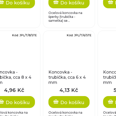
Do košíku
Do košíku
Ocelová koncovka na
šperky (trubička -
sametka) se...
Kód:
JPL/T/8/STE
Kód:
JPL/T/6/STE
ncovka -
Koncovka -
Konco
bička, cca 8 x 4
trubička, cca 6 x 4
trubič
m
mm
mm
4,96 Kč
4,13 Kč
Do košíku
Do košíku
lová koncovka na
Ocelová koncovka na
Ocelová