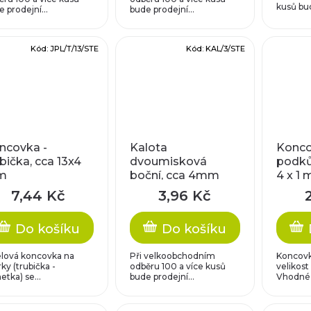
kusů bud
 prodejní...
bude prodejní...
Kód:
JPL/T/13/STE
Kód:
KAL/3/STE
ncovka -
Kalota
Konco
bička, cca 13x4
dvoumisková
podků
m
boční, cca 4mm
4 x 1
7,44 Kč
3,96 Kč
Do košíku
Do košíku
lová koncovka na
Při velkoobchodním
Koncovk
ky (trubička -
odběru 100 a více kusů
velikost
tka) se...
bude prodejní...
Vhodné p