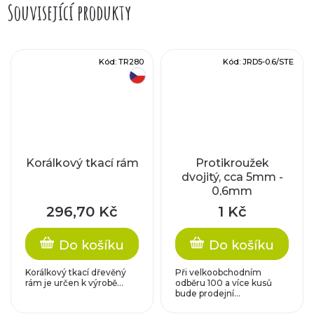
Související produkty
Kód:
TR280
Kód:
JRD5-0.6/STE
český výrobek
Korálkový tkací rám
Protikroužek
dvojitý, cca 5mm -
0,6mm
296,70 Kč
1 Kč
Do košíku
Do košíku
Korálkový tkací dřevěný
Při velkoobchodním
rám je určen k výrobě...
odběru 100 a více kusů
bude prodejní...