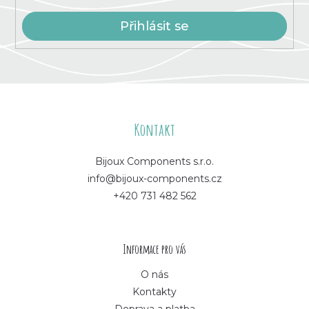
Přihlásit se
Z
á
Kontakt
p
Bijoux Components s.r.o.
info@bijoux-components.cz
a
+420 731 482 562
t
í
Informace pro vás
O nás
Kontakty
Doprava a platba