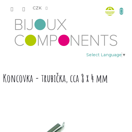
Přejít
Nákup
na
CZK
obsah
košík
Select Language
▼
Koncovka - trubička, cca 8 x 4 mm