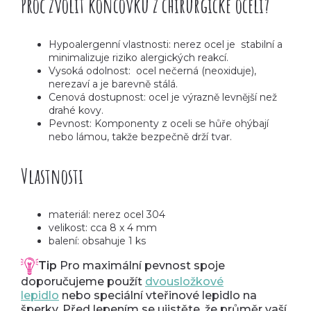
Proč zvolit koncovku z chirurgické oceli?
Hypoalergenní vlastnosti: nerez ocel je stabilní a
minimalizuje riziko alergických reakcí.
Vysoká odolnost: ocel nečerná (neoxiduje),
nerezaví a je barevně stálá.
Cenová dostupnost: ocel je výrazně levnější než
drahé kovy.
Pevnost: Komponenty z oceli se hůře ohýbají
nebo lámou, takže bezpečně drží tvar.
Vlastnosti
materiál: nerez ocel 304
velikost: cca 8 x 4 mm
balení: obsahuje 1 ks
Tip
Pro maximální pevnost spoje
doporučujeme použít
dvousložkové
lepidlo
nebo speciální vteřinové lepidlo na
šperky. Před lepením se ujistěte, že průměr vaší