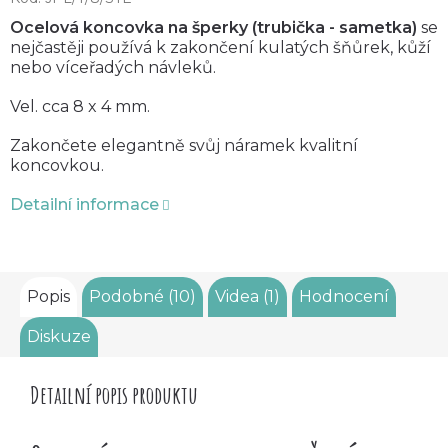
O
celová koncovka na šperky (trubička - sametka)
se
nejčastěji používá k zakončení kulatých šňůrek, kůží
nebo víceřadých návleků.
Vel. cca 8 x 4 mm.
Zakončete elegantně svůj náramek kvalitní
koncovkou.
Detailní informace
Popis
Podobné (10)
Videa (1)
Hodnocení
Diskuze
Detailní popis produktu