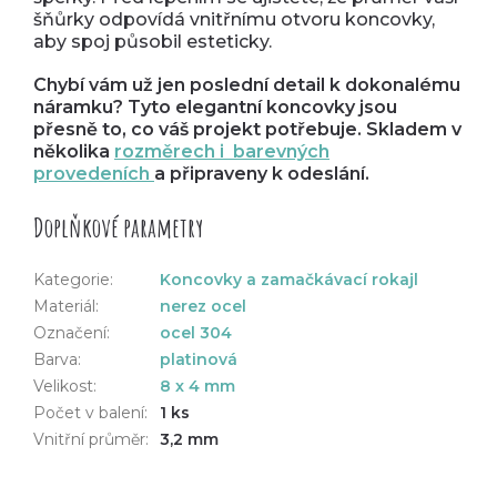
šňůrky odpovídá vnitřnímu otvoru koncovky,
aby spoj působil esteticky.
Chybí vám už jen poslední detail k dokonalému
náramku? Tyto elegantní koncovky jsou
přesně to, co váš projekt potřebuje. Skladem v
několika
rozměrech i barevných
provedeních
a připraveny k odeslání.
Doplňkové parametry
Kategorie
:
Koncovky a zamačkávací rokajl
Materiál
:
nerez ocel
Označení
:
ocel 304
Barva
:
platinová
Velikost
:
8 x 4 mm
Počet v balení
:
1 ks
Vnitřní průměr
:
3,2 mm