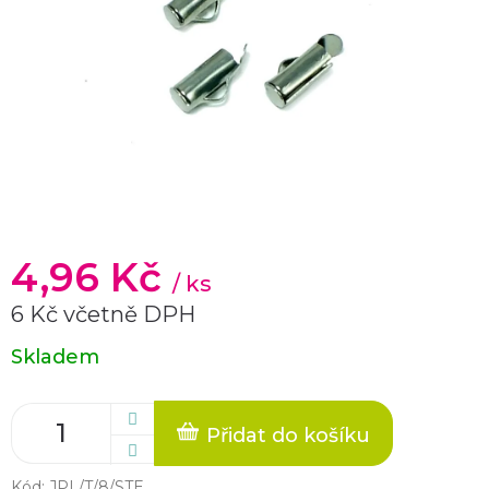
4,96 Kč
/ ks
6 Kč včetně DPH
Měrná
Skladem
cena:
Přidat do košíku
Kód:
JPL/T/8/STE