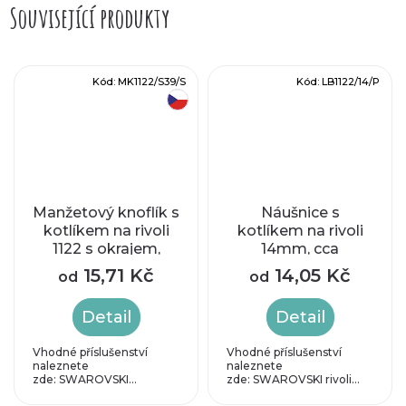
Související produkty
Kód:
MK1122/S39/S
Kód:
LB1122/14/P
český výrobek
Manžetový knoflík s
Náušnice s
kotlíkem na rivoli
kotlíkem na rivoli
1122 s okrajem,
14mm, cca
délka 20mm
24/14mm
15,71 Kč
14,05 Kč
od
od
Detail
Detail
Vhodné příslušenství
Vhodné příslušenství
naleznete
naleznete
zde: SWAROVSKI...
zde: SWAROVSKI rivoli...