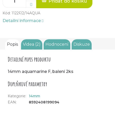
Přidat do košíku
Kód:
1122F/2/14AQUA
Detailní informace
Popis
Videa (2)
Hodnocení
Diskuze
Detailní popis produktu
14mm aquamarine F, balení 2ks
Doplňkové parametry
Kategorie
:
14mm
EAN
:
8592408199094