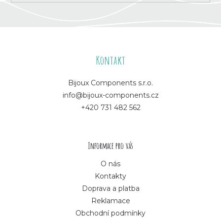
Z
á
Kontakt
p
Bijoux Components s.r.o.
info@bijoux-components.cz
a
+420 731 482 562
t
í
Informace pro vás
O nás
Kontakty
Doprava a platba
Reklamace
Obchodní podmínky