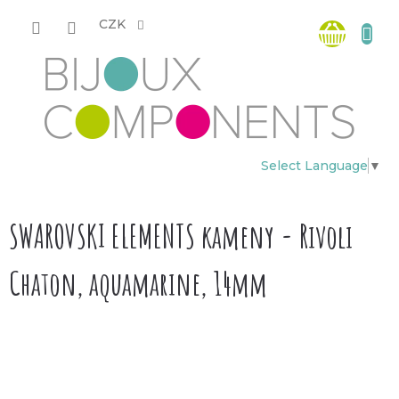
Přejít
Nákup
na
CZK
obsah
košík
Select Language
▼
SWAROVSKI ELEMENTS kameny - Rivoli
Chaton, aquamarine, 14mm