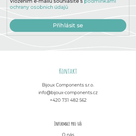
Vložením e-mailu souhlasíte s
podmínkami
ochrany osobních údajů
Přihlásit se
Z
á
Kontakt
p
Bijoux Components s.r.o.
info@bijoux-components.cz
a
+420 731 482 562
t
í
Informace pro vás
O nás