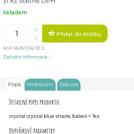
31 Kč včetně DPH
Měrná
Skladem
cena:
Přidat do košíku
Kód:
6628/1/16CBLS
Detailní informace
Popis
Hodnocení
Diskuze
Detailní popis produktu
crystal crystal blue shade, balení = 1ks
Doplňkové parametry