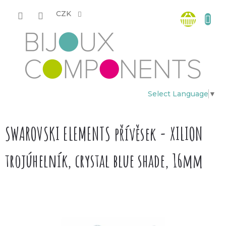
Přejít
Nákup
na
CZK
obsah
košík
Select Language
▼
SWAROVSKI ELEMENTS přívěsek - XILION
trojúhelník, crystal blue shade, 16mm