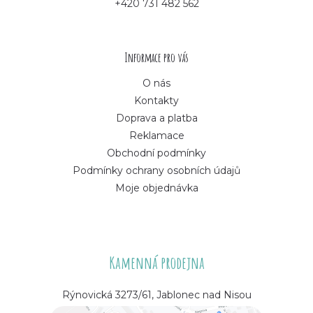
+420 731 482 562
t
í
Informace pro vás
O nás
Kontakty
Doprava a platba
Reklamace
Obchodní podmínky
Podmínky ochrany osobních údajů
Moje objednávka
Kamenná prodejna
Rýnovická 3273/61, Jablonec nad Nisou