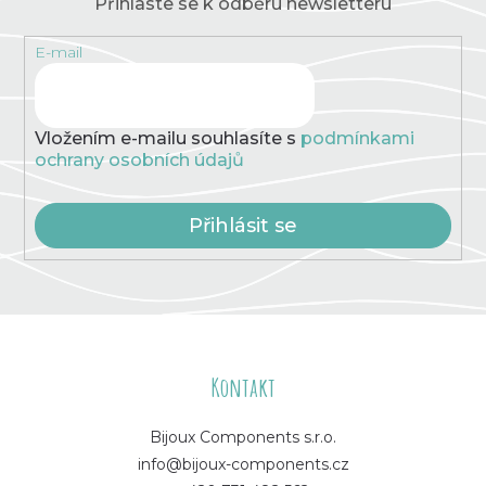
Přihlaste se k odběru newsletteru
E-mail
Vložením e-mailu souhlasíte s
podmínkami
ochrany osobních údajů
Přihlásit se
Z
á
Kontakt
p
Bijoux Components s.r.o.
info@bijoux-components.cz
a