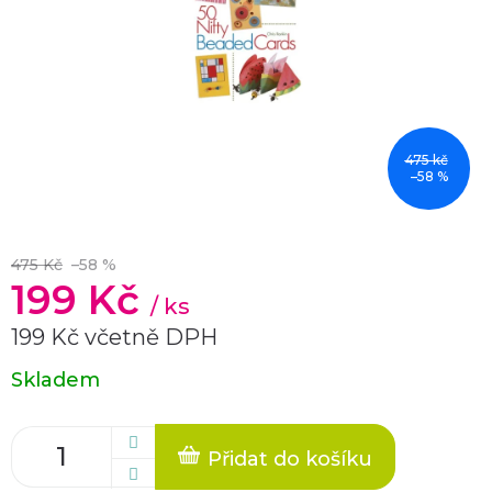
475 kč
–58 %
475 Kč
–58 %
199 Kč
/ ks
199 Kč včetně DPH
Měrná
Skladem
cena:
Přidat do košíku