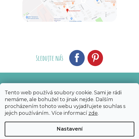
Sledujte nás
Vytvořil Shoptet
Nakódoval eshopGuru
|
Tento web používá soubory cookie. Sami je rádi
nemáme, ale bohužel to jinak nejde. Dalším
Copyright 2026
Bijoux Components - Svět
procházením tohoto webu vyjadřujete souhlas s
korálků
. Všechna práva vyhrazena.
Upravit
jejich používáním.. Více informací
zde
.
nastavení cookies
Nastavení