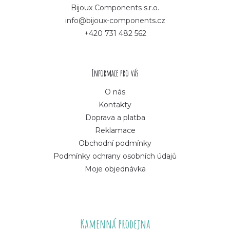
p
Bijoux Components s.r.o.
info@bijoux-components.cz
a
+420 731 482 562
t
í
Informace pro vás
O nás
Kontakty
Doprava a platba
Reklamace
Obchodní podmínky
Podmínky ochrany osobních údajů
Moje objednávka
Kamenná prodejna