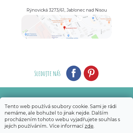
Rýnovická 3273/61, Jablonec nad Nisou
Sledujte nás
Vytvořil Shoptet
Nakódoval eshopGuru
|
Tento web používá soubory cookie. Sami je rádi
nemáme, ale bohužel to jinak nejde. Dalším
Copyright 2026
Bijoux Components - Svět
procházením tohoto webu vyjadřujete souhlas s
korálků
. Všechna práva vyhrazena.
Upravit
jejich používáním.. Více informací
zde
.
nastavení cookies