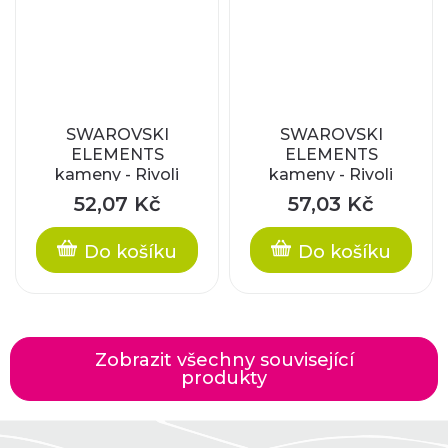
SWAROVSKI
SWAROVSKI
ELEMENTS
ELEMENTS
kameny - Rivoli
kameny - Rivoli
Chaton,
Chaton, crystal AB
52,07 Kč
57,03 Kč
aquamarine F, SS39
F, SS39 (cca 8mm)
(cca 8mm)
Do košíku
Do košíku
Zobrazit všechny související
produkty