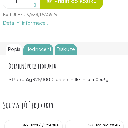
Přidat do košíku
Kód:
JFH/RIV/S39/R/AG925
Detailní informace
Popis
Hodnocení
Diskuze
Detailní popis produktu
Stříbro Ag925/1000, balení = 1ks = cca 0,43g
Související produkty
Kód:
1122F/6/S39AQUA
Kód:
1122F/6/S39CAB