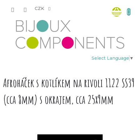
Přejít
Nákup
na
CZK
obsah
košík
Select Language
▼
Afroháček s kotlíkem na rivoli 1122 SS39
(cca 8mm) s okrajem, cca 25x9mm