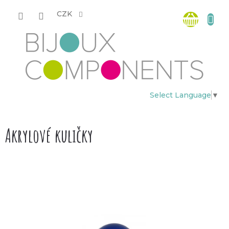
Přejít
Nákup
na
CZK
obsah
košík
Select Language
▼
Akrylové kuličky