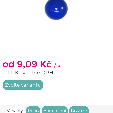
od
9,09 Kč
/ ks
od
11 Kč
včetně DPH
Měrná
Zvolte variantu
cena:
Varianty
Popis
Hodnocení
Diskuze