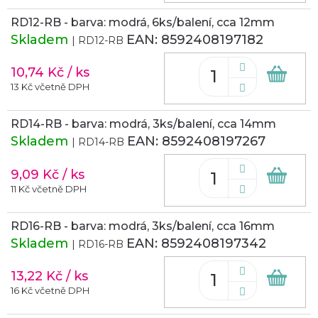
RD12-RB - barva: modrá, 6ks/balení, cca 12mm
Skladem
EAN:
8592408197182
| RD12-RB
10,74 Kč
/ ks
Do
koš
13 Kč včetně DPH
RD14-RB - barva: modrá, 3ks/balení, cca 14mm
Skladem
EAN:
8592408197267
| RD14-RB
9,09 Kč
/ ks
Do
koš
11 Kč včetně DPH
RD16-RB - barva: modrá, 3ks/balení, cca 16mm
Skladem
EAN:
8592408197342
| RD16-RB
13,22 Kč
/ ks
Do
koš
16 Kč včetně DPH