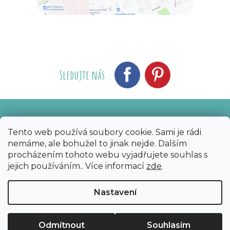
Sledujte nás
Vytvořil Shoptet
Nakódoval eshopGuru
|
Tento web používá soubory cookie. Sami je rádi
nemáme, ale bohužel to jinak nejde. Dalším
Copyright 2026
Bijoux Components - Svět
procházením tohoto webu vyjadřujete souhlas s
korálků
. Všechna práva vyhrazena.
Upravit
jejich používáním.. Více informací
zde
.
nastavení cookies
Nastavení
Odmítnout
Souhlasím
Sleva 50 Kč na první nákup?​
Ano
Ne