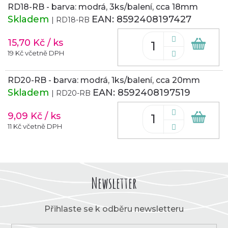
RD18-RB - barva: modrá, 3ks/balení, cca 18mm
Skladem
EAN:
8592408197427
| RD18-RB
15,70 Kč
/ ks
Do
koš
19 Kč včetně DPH
RD20-RB - barva: modrá, 1ks/balení, cca 20mm
Skladem
EAN:
8592408197519
| RD20-RB
9,09 Kč
/ ks
Do
koš
11 Kč včetně DPH
Newsletter
Přihlaste se k odběru newsletteru