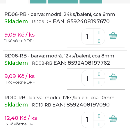
RD06-RB - barva: modrá, 24ks/balení, cca 6mm
Skladem
EAN:
8592408197670
| RD06-RB
9,09 Kč
/ ks
Do
koš
11 Kč včetně DPH
RD08-RB - barva: modrá, 12ks/balení, cca 8mm
Skladem
EAN:
8592408197762
| RD08-RB
9,09 Kč
/ ks
Do
koš
11 Kč včetně DPH
RD10-RB - barva: modrá, 12ks/balení, cca 10mm
Skladem
EAN:
8592408197090
| RD10-RB
12,40 Kč
/ ks
Do
koš
15 Kč včetně DPH