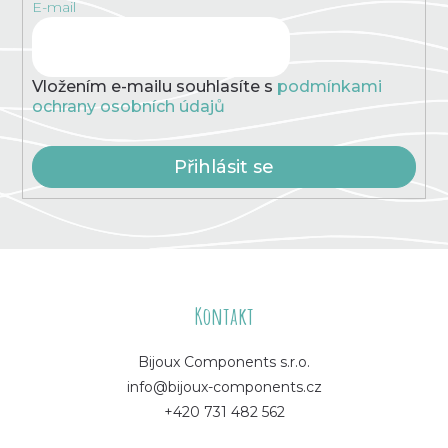
E-mail
Vložením e-mailu souhlasíte s
podmínkami
ochrany osobních údajů
Přihlásit se
Z
á
Kontakt
p
Bijoux Components s.r.o.
info@bijoux-components.cz
a
+420 731 482 562
t