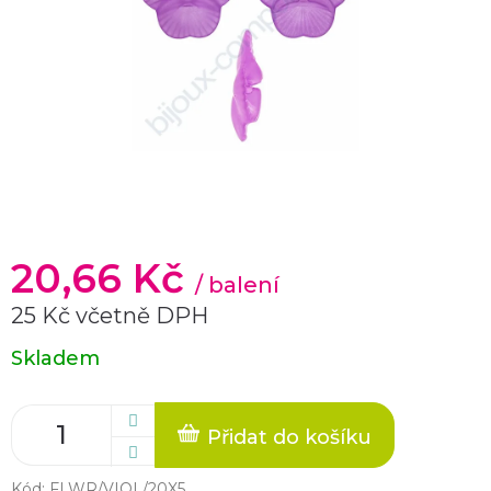
20,66 Kč
/ balení
25 Kč včetně DPH
Měrná
Skladem
cena:
Přidat do košíku
Kód:
FLWR/VIOL/20X5