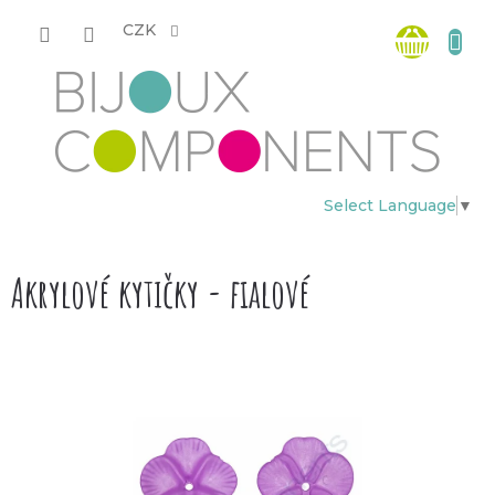
Přejít
Nákup
na
CZK
obsah
košík
Select Language
▼
Akrylové kytičky - fialové