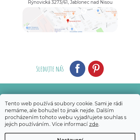
Rýnovická 3273/61, Jablonec nad Nisou
Sledujte nás
Vytvořil Shoptet
Nakódoval eshopGuru
|
Tento web používá soubory cookie. Sami je rádi
nemáme, ale bohužel to jinak nejde. Dalším
Copyright 2026
Bijoux Components - Svět
procházením tohoto webu vyjadřujete souhlas s
korálků
. Všechna práva vyhrazena.
Upravit
jejich používáním.. Více informací
zde
.
nastavení cookies