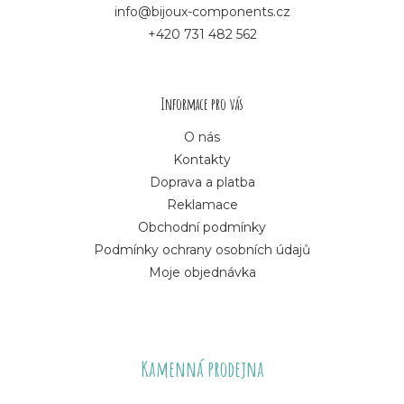
info@bijoux-components.cz
a
+420 731 482 562
t
í
Informace pro vás
O nás
Kontakty
Doprava a platba
Reklamace
Obchodní podmínky
Podmínky ochrany osobních údajů
Moje objednávka
Kamenná prodejna