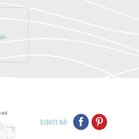
jů
 nad
Sledujte nás