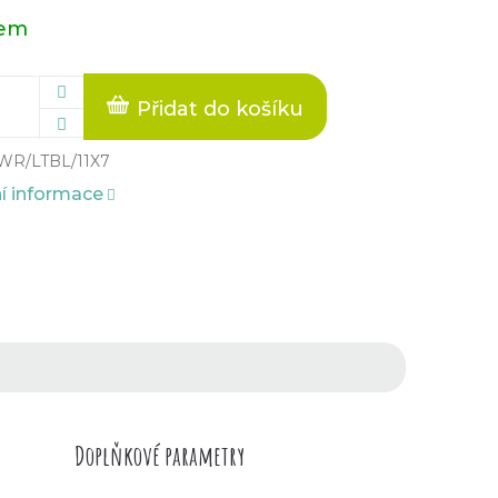
dem
Přidat do košíku
WR/LTBL/11X7
ní informace
Doplňkové parametry