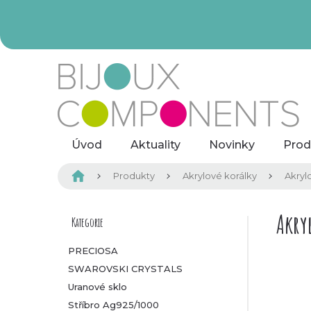
Přejít
na
obsah
Úvod
Aktuality
Novinky
Prod
Domů
Produkty
Akrylové korálky
Akryl
P
Akry
Kategorie
Přeskočit
kategorie
o
PRECIOSA
SWAROVSKI CRYSTALS
s
Uranové sklo
t
Stříbro Ag925/1000