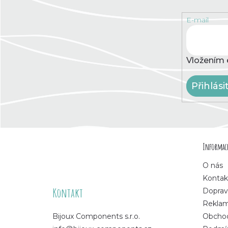
E-mail
Vložením 
Přihlási
Z
Informace
á
O nás
p
Kontak
Kontakt
Doprav
a
Rekla
Bijoux Components s.r.o.
Obchod
t