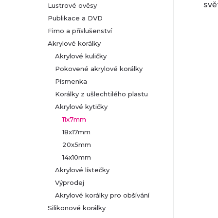
svě
Lustrové ověsy
Publikace a DVD
Fimo a příslušenství
Akrylové korálky
Akrylové kuličky
Pokovené akrylové korálky
Písmenka
Korálky z ušlechtilého plastu
Akrylové kytičky
11x7mm
18x17mm
20x5mm
14x10mm
Akrylové lístečky
Výprodej
Akrylové korálky pro obšívání
Silikonové korálky