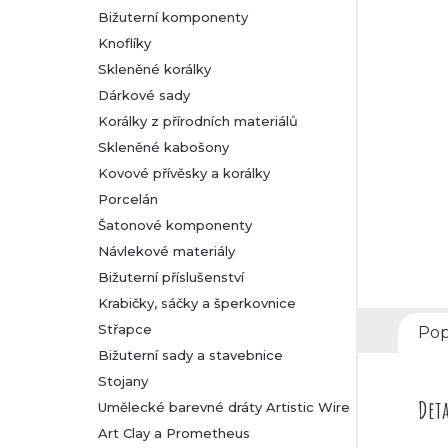
Bižuterní komponenty
r
Knoflíky
Skleněné korálky
a
Dárkové sady
n
Korálky z přírodních materiálů
Skleněné kabošony
n
Kovové přívěsky a korálky
Porcelán
í
Šatonové komponenty
Návlekové materiály
p
Bižuterní příslušenství
a
Krabičky, sáčky a šperkovnice
Střapce
Pop
n
Bižuterní sady a stavebnice
Stojany
e
Deta
Umělecké barevné dráty Artistic Wire
l
Art Clay a Prometheus