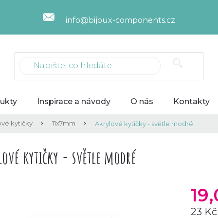
info@bijoux-components.cz
ukty
Inspirace a návody
O nás
Kontakty
ové kytičky
11x7mm
Akrylové kytičky - světle modré
lové kytičky - světle modré
19
23 Kč