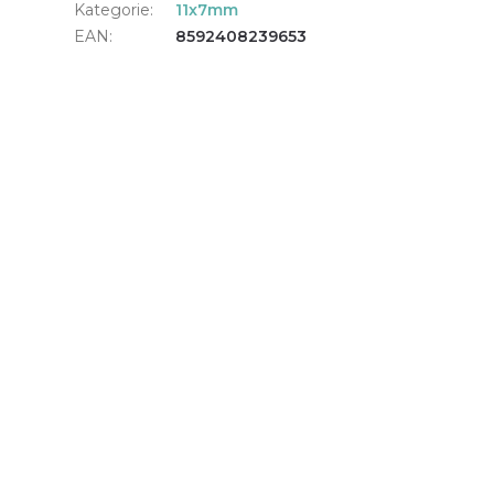
Kategorie
:
11x7mm
EAN
:
8592408239653