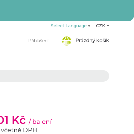
Select Language
▼
CZK
Nákupní
Prázdný košík
Přihlášení
košík
,01 Kč
/ balení
 včetně DPH