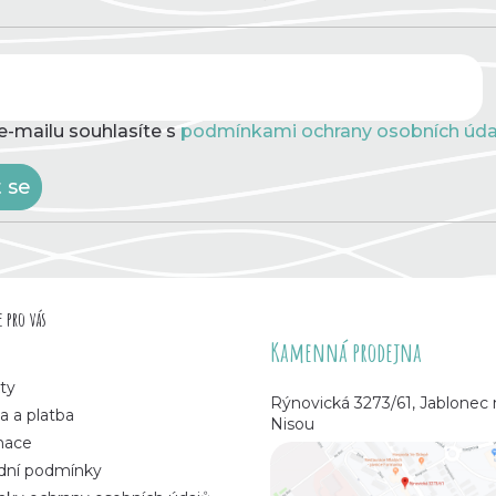
e-mailu souhlasíte s
podmínkami ochrany osobních úda
t se
 pro vás
Kamenná prodejna
ty
Rýnovická 3273/61, Jablonec
a a platba
Nisou
mace
ní podmínky