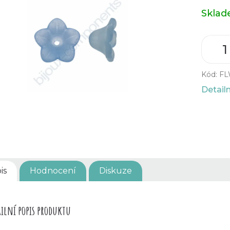
Měrná
Skla
cena:
Kód:
FL
Detail
is
Hodnocení
Diskuze
ilní popis produktu