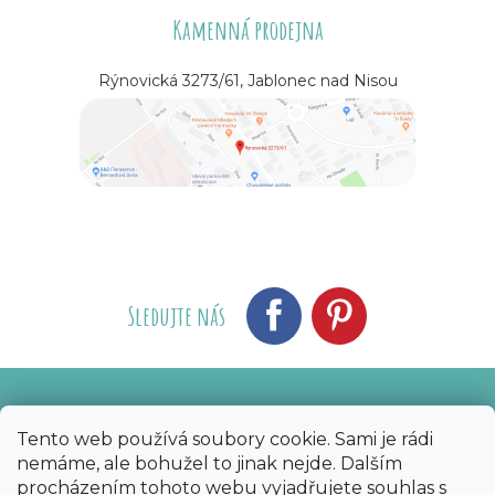
Kamenná prodejna
Rýnovická 3273/61, Jablonec nad Nisou
Sledujte nás
Vytvořil Shoptet
Nakódoval eshopGuru
|
Tento web používá soubory cookie. Sami je rádi
nemáme, ale bohužel to jinak nejde. Dalším
Copyright 2026
Bijoux Components - Svět
procházením tohoto webu vyjadřujete souhlas s