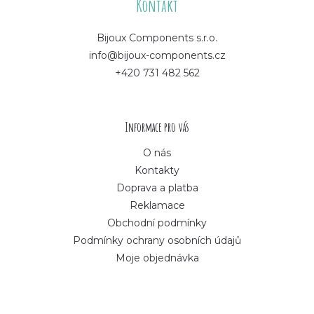
á
Kontakt
p
Bijoux Components s.r.o.
info@bijoux-components.cz
a
+420 731 482 562
t
í
Informace pro vás
O nás
Kontakty
Doprava a platba
Reklamace
Obchodní podmínky
Podmínky ochrany osobních údajů
Moje objednávka