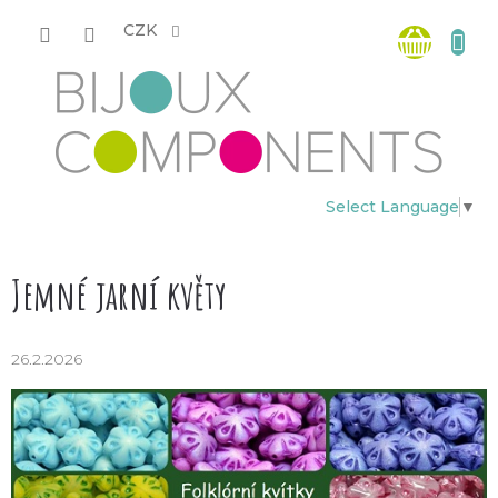
Přejít
Nákup
na
CZK
obsah
košík
Select Language
▼
Jemné jarní květy
26.2.2026