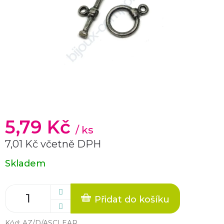
5,79 Kč
/ ks
7,01 Kč včetně DPH
Měrná
Skladem
cena:
Přidat do košíku
Kód:
AZ/D/ASCLEAR