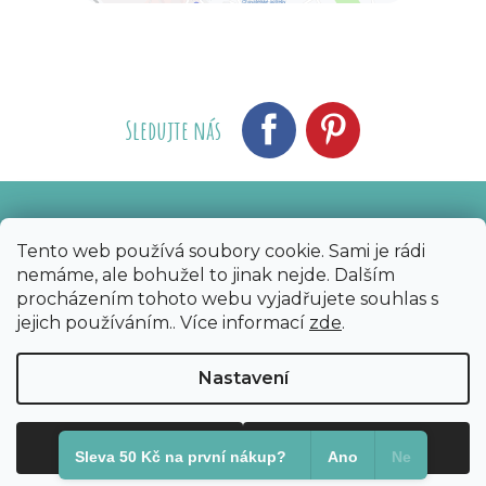
Sledujte nás
Vytvořil Shoptet
Nakódoval eshopGuru
|
Tento web používá soubory cookie. Sami je rádi
nemáme, ale bohužel to jinak nejde. Dalším
Copyright 2026
Bijoux Components - Svět
procházením tohoto webu vyjadřujete souhlas s
korálků
. Všechna práva vyhrazena.
Upravit
jejich používáním.. Více informací
zde
.
nastavení cookies
Nastavení
Odmítnout
Souhlasím
Sleva 50 Kč na první nákup?​
Ano
Ne