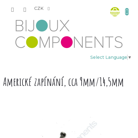
Přejít
Nákup
na
CZK
obsah
košík
Select Language
▼
Americké zapínání, cca 9mm/14,5mm