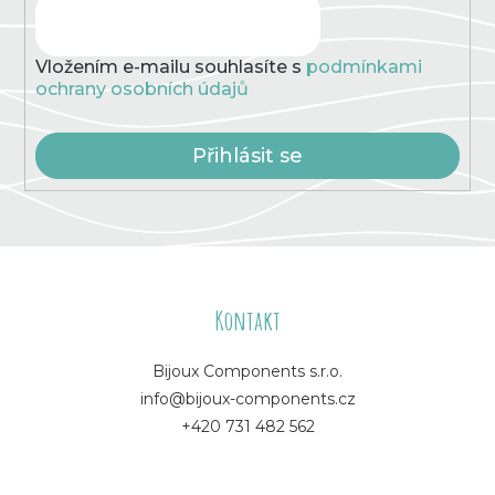
Vložením e-mailu souhlasíte s
podmínkami
ochrany osobních údajů
Přihlásit se
Z
á
Kontakt
p
Bijoux Components s.r.o.
info@bijoux-components.cz
a
+420 731 482 562
t