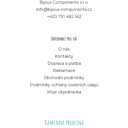
p
Bijoux Components s.r.o.
info@bijoux-components.cz
a
+420 731 482 562
t
í
Informace pro vás
O nás
Kontakty
Doprava a platba
Reklamace
Obchodní podmínky
Podmínky ochrany osobních údajů
Moje objednávka
Kamenná prodejna