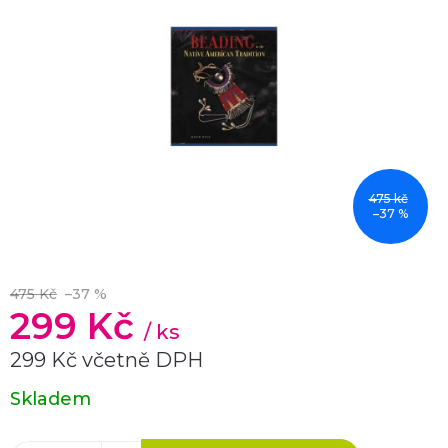
475 kč
–37 %
475 Kč
–37 %
299 Kč
/ ks
299 Kč včetně DPH
Měrná
Skladem
cena: