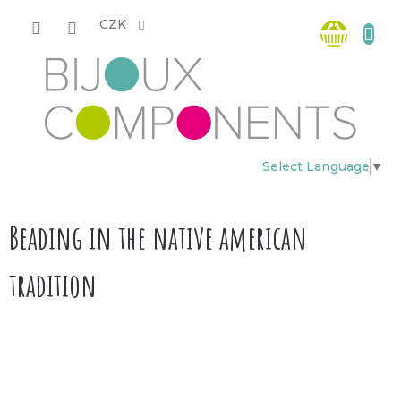
Přejít
Nákup
na
CZK
obsah
košík
Select Language
▼
Beading in the native american
tradition