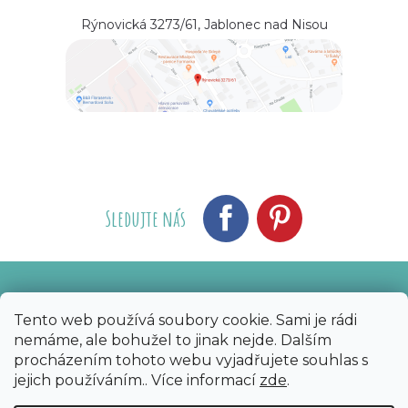
Rýnovická 3273/61, Jablonec nad Nisou
Sledujte nás
Vytvořil Shoptet
Nakódoval eshopGuru
|
Tento web používá soubory cookie. Sami je rádi
nemáme, ale bohužel to jinak nejde. Dalším
Copyright 2026
Bijoux Components - Svět
procházením tohoto webu vyjadřujete souhlas s
korálků
. Všechna práva vyhrazena.
Upravit
jejich používáním.. Více informací
zde
.
nastavení cookies