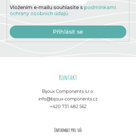
Vložením e-mailu souhlasíte s
podmínkami
ochrany osobních údajů
Přihlásit se
Z
á
Kontakt
p
Bijoux Components s.r.o.
info@bijoux-components.cz
a
+420 731 482 562
t
í
Informace pro vás