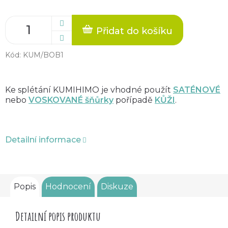
Přidat do košíku
Kód:
KUM/BOB1
Ke splétání KUMIHIMO je vhodné použít
SATÉNOVÉ
nebo
VOSKOVANÉ šňůrky
pořípadě
KŮŽI
.
Detailní informace
Popis
Hodnocení
Diskuze
Detailní popis produktu