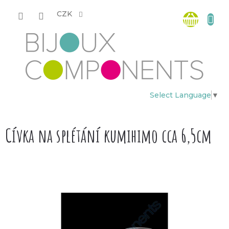
Přejít
Nákup
na
CZK
obsah
košík
Select Language
▼
Cívka na splétání kumihimo cca 6,5cm