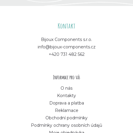
Z
á
Kontakt
p
Bijoux Components s.r.o.
info@bijoux-components.cz
a
+420 731 482 562
t
í
Informace pro vás
O nás
Kontakty
Doprava a platba
Reklamace
Obchodní podmínky
Podmínky ochrany osobních údajů
Moje objednávka