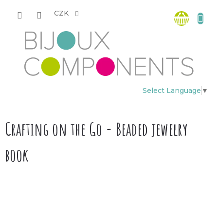
Přejít
Nákup
na
CZK
obsah
košík
Select Language
▼
Crafting on the Go - Beaded jewelry
book