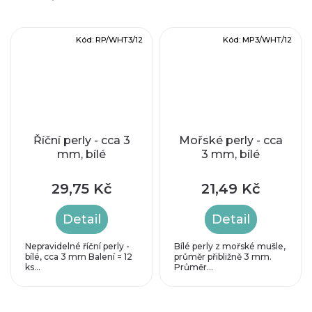
Kód:
RP/WHT3/12
Kód:
MP3/WHT/12
Říční perly - cca 3
Mořské perly - cca
mm, bílé
3 mm, bílé
29,75 Kč
21,49 Kč
Detail
Detail
Nepravidelné říční perly -
Bílé perly z mořské mušle,
bílé, cca 3 mm Balení = 12
průměr přibližně 3 mm.
ks...
Průměr...