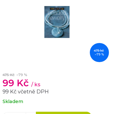
475 kč
–79 %
475 Kč
–79 %
99 Kč
/ ks
99 Kč včetně DPH
Měrná
Skladem
cena: