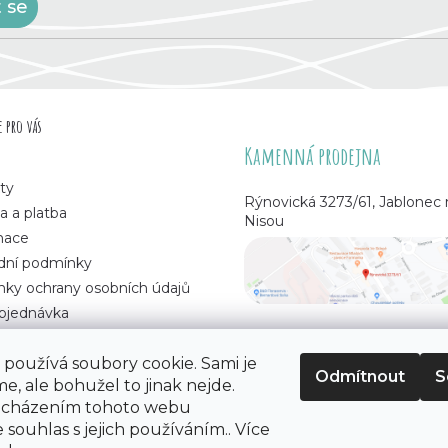
t se
 pro vás
Kamenná prodejna
ty
Rýnovická 3273/61, Jablonec
a a platba
Nisou
mace
ní podmínky
ky ochrany osobních údajů
bjednávka
používá soubory cookie. Sami je
Odmítnout
S
e, ale bohužel to jinak nejde.
 korálků
. Všechna práva vyhrazena.
ocházením tohoto webu
 souhlas s jejich používáním.. Více