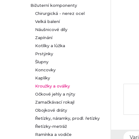
Bižuterní komponenty
r
Chirurgická - nerez ocel
Velká balení
a
Náušnicové díly
n
Zapínání
Kotlíky a lůžka
n
Prstýnky
Šlupny
í
Koncovky
p
Kaplíky
Kroužky a oválky
a
Očkové jehly a nýty
Zamačkávací rokajl
n
Obojkové dráty
Řetízky, náramky, prodl. řetízky
e
Řetízky-metráž
l
Ramínka a vodiče
Var