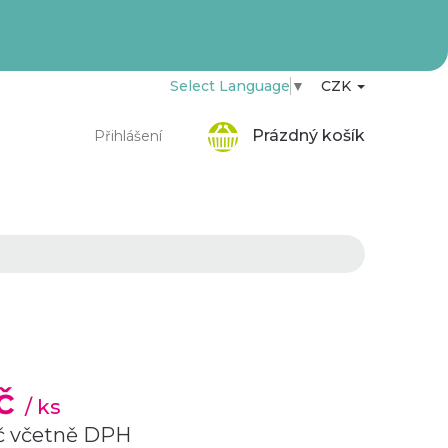
Select Language
▼
CZK
Nákupní
Prázdný košík
Přihlášení
košík
Kč
/ ks
Kč včetně DPH