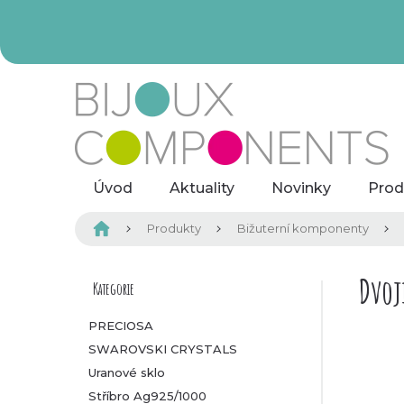
Přejít
na
obsah
Úvod
Aktuality
Novinky
Prod
Domů
Produkty
Bižuterní komponenty
P
Dvoj
Kategorie
Přeskočit
kategorie
o
PRECIOSA
SWAROVSKI CRYSTALS
s
Uranové sklo
t
Stříbro Ag925/1000