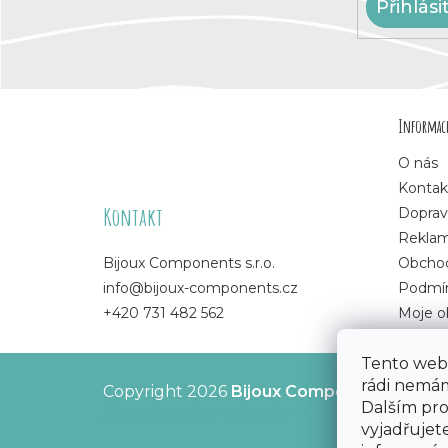
Přihlási
Z
Informace
á
O nás
p
Kontak
Kontakt
Doprav
a
Rekla
Bijoux Components s.r.o.
Obchod
t
info@bijoux-components.cz
Podmín
+420 731 482 562
Moje o
í
Tento web 
rádi nemám
Copyright 2026
Bijoux Components - Svět
Dalším pr
Upravit nastavení cookies
vyjadřujete