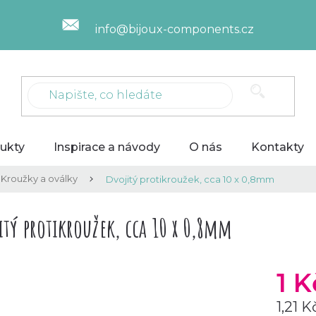
info@bijoux-components.cz
ukty
Inspirace a návody
O nás
Kontakty
Kroužky a oválky
Dvojitý protikroužek, cca 10 x 0,8mm
itý protikroužek, cca 10 x 0,8mm
1 
1,21 