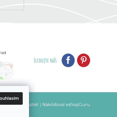
 nad
Sledujte nás
ouhlasím
Vytvořil Shoptet
Nakódoval eshopGuru
|