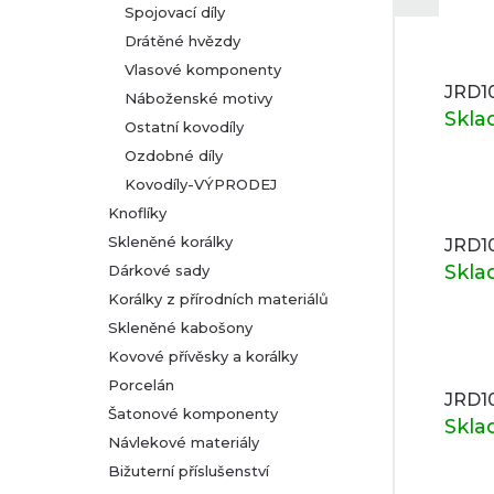
Spojovací díly
Drátěné hvězdy
Vlasové komponenty
JRD10
Náboženské motivy
Skl
Ostatní kovodíly
Ozdobné díly
Kovodíly-VÝPRODEJ
Knoflíky
Skleněné korálky
JRD10
Skl
Dárkové sady
Korálky z přírodních materiálů
Skleněné kabošony
Kovové přívěsky a korálky
Porcelán
JRD10
Šatonové komponenty
Skl
Návlekové materiály
Bižuterní příslušenství