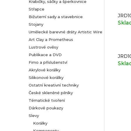
Krabičky, sáčky a šperkovnice
Střapce
JRD10
Bižuterní sady a stavebnice
Skl
Stojany
Umělecké barevné dráty Artistic Wire
Art Clay a Prometheus
Lustrové ověsy
Publikace a DVD
JRD10
Fimo a příslušenství
Skl
Akrylové korálky
Silikonové korálky
Ostatní kreativní techniky
České skleněné pilníky
Tématické tvoření
Dárkové poukazy
Slevy
Korálky
Komponenty