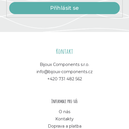
Přihlásit se
Z
á
Kontakt
p
Bijoux Components s.r.o.
info@bijoux-components.cz
a
+420 731 482 562
t
í
Informace pro vás
O nás
Kontakty
Doprava a platba