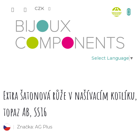
Přejít
Nákup
na
CZK
obsah
košík
Select Language
▼
P
o
Extra šatonová růže v našívacím kotlíku,
s
topaz AB, SS16
t
Značka:
AG Plus
český výrobek
r