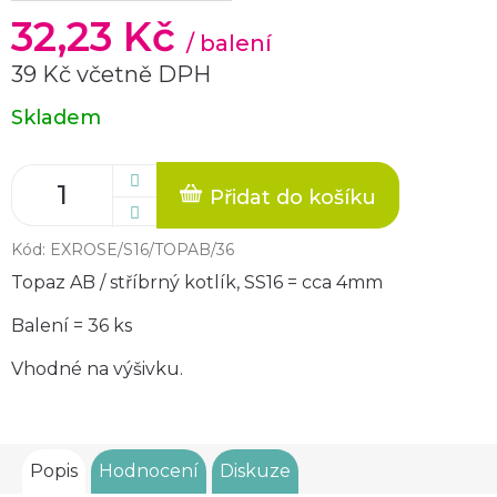
32,23 Kč
/ balení
39 Kč včetně DPH
Měrná
Skladem
cena:
Přidat do košíku
Kód:
EXROSE/S16/TOPAB/36
Topaz AB / stříbrný kotlík, SS16 = cca 4mm
Balení = 36 ks
Vhodné na výšivku.
Popis
Hodnocení
Diskuze