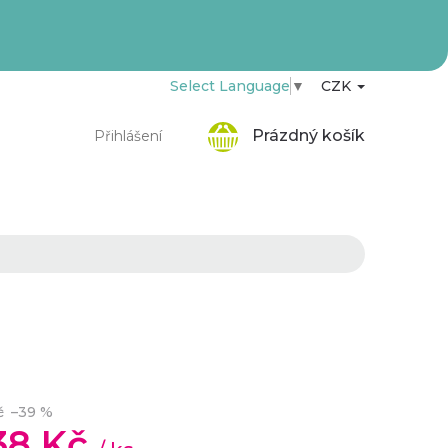
Select Language
▼
CZK
Nákupní
Prázdný košík
Přihlášení
košík
č
–39 %
,38 Kč