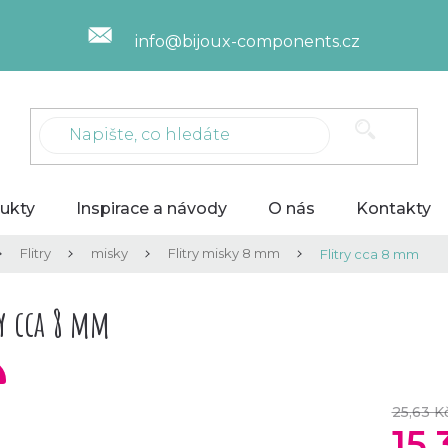
info@bijoux-components.cz
ukty
Inspirace a návody
O nás
Kontakty
Flitry
misky
Flitry misky 8 mm
Flitry cca 8 mm
ry cca 8 mm
25,63 K
15