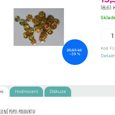
18,61
Měrná
Skla
cena:
Kód:
FL
25,63 kč
–39 %
Detail
is
Hodnocení
Diskuze
ilní popis produktu