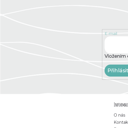
E-mail
Vložením 
Přihlási
Z
Informace
á
O nás
p
Kontak