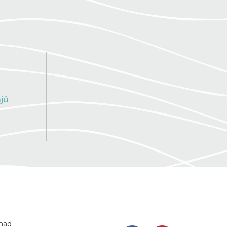
jů
 nad