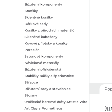
Bižuterní komponenty
r
Knoflíky
Skleněné korálky
a
Dárkové sady
n
Korálky z přírodních materiálů
Skleněné kabošony
n
Kovové přívěsky a korálky
Porcelán
í
Šatonové komponenty
Návlekové materiály
p
Bižuterní příslušenství
a
Krabičky, sáčky a šperkovnice
Střapce
n
Bižuterní sady a stavebnice
Pop
Stojany
e
Umělecké barevné dráty Artistic Wire
l
Deta
Art Clay a Prometheus