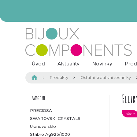
Přejít
na
obsah
Úvod
Aktuality
Novinky
Prod
Domů
Produkty
Ostatní kreativní techniky
P
Flit
Kategorie
Přeskočit
kategorie
o
PRECIOSA
akce
SWAROVSKI CRYSTALS
s
Uranové sklo
t
Stříbro Ag925/1000