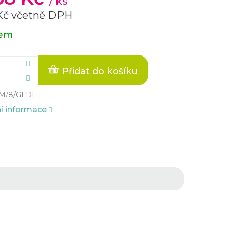
/ ks
 Kč včetně DPH
dem
Přidat do košíku
M/8/GLDL
ní informace