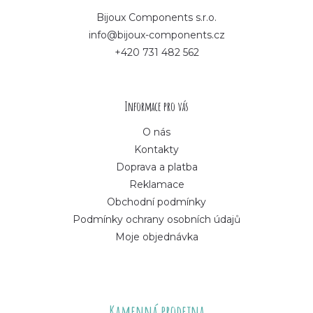
p
Bijoux Components s.r.o.
info@bijoux-components.cz
a
+420 731 482 562
t
í
Informace pro vás
O nás
Kontakty
Doprava a platba
Reklamace
Obchodní podmínky
Podmínky ochrany osobních údajů
Moje objednávka
Kamenná prodejna