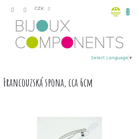
Přejít
Nákup
na
CZK
obsah
košík
Select Language
▼
Francouzská spona, cca 6cm