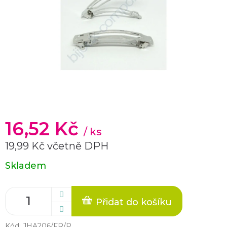
16,52 Kč
/ ks
19,99 Kč včetně DPH
Měrná
Skladem
cena:
Přidat do košíku
Kód:
JHA206/FR/P