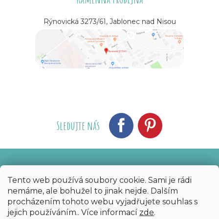
Rýnovická 3273/61, Jablonec nad Nisou
Sledujte nás
Vytvořil Shoptet
Nakódoval eshopGuru
|
Tento web používá soubory cookie. Sami je rádi
nemáme, ale bohužel to jinak nejde. Dalším
Copyright 2026
Bijoux Components - Svět
procházením tohoto webu vyjadřujete souhlas s
korálků
. Všechna práva vyhrazena.
Upravit
jejich používáním.. Více informací
zde
.