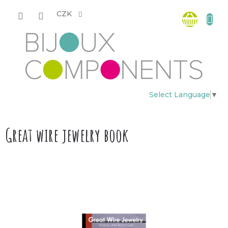
Přejít
Nákup
na
CZK
obsah
košík
Select Language
▼
Great wire jewelry book