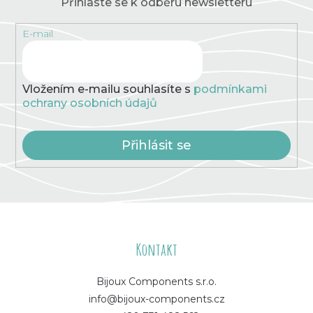
Přihlaste se k odběru newsletteru
E-mail
Vložením e-mailu souhlasíte s
podmínkami
ochrany osobních údajů
Přihlásit se
Z
á
Kontakt
p
Bijoux Components s.r.o.
info@bijoux-components.cz
a