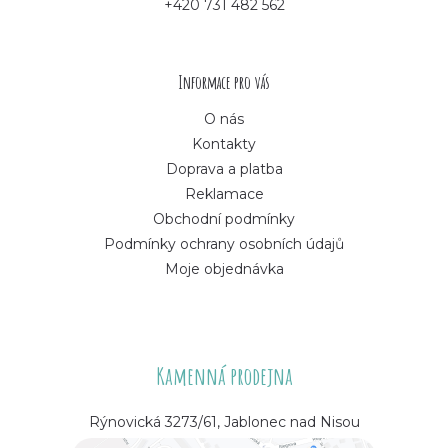
+420 731 482 562
t
í
Informace pro vás
O nás
Kontakty
Doprava a platba
Reklamace
Obchodní podmínky
Podmínky ochrany osobních údajů
Moje objednávka
Kamenná prodejna
Rýnovická 3273/61, Jablonec nad Nisou