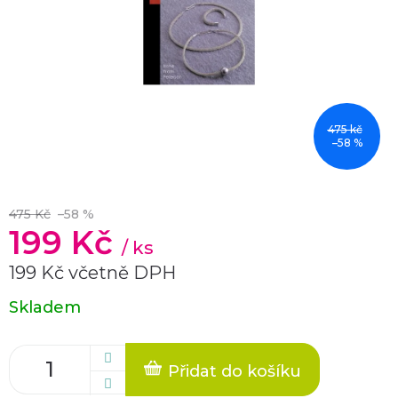
475 kč
–58 %
475 Kč
–58 %
199 Kč
/ ks
199 Kč včetně DPH
Měrná
Skladem
cena:
Přidat do košíku