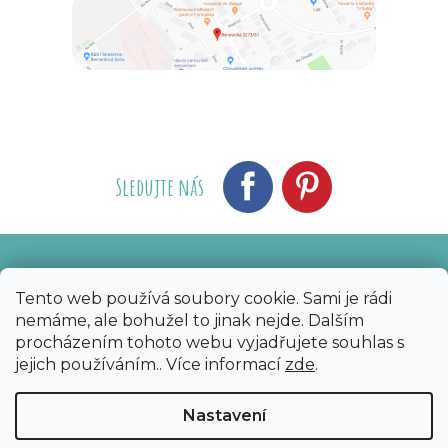
Sledujte nás
Vytvořil Shoptet
Nakódoval eshopGuru
|
Tento web používá soubory cookie. Sami je rádi
nemáme, ale bohužel to jinak nejde. Dalším
Copyright 2026
Bijoux Components - Svět
procházením tohoto webu vyjadřujete souhlas s
korálků
. Všechna práva vyhrazena.
Upravit
jejich používáním.. Více informací
zde
.
nastavení cookies
Nastavení