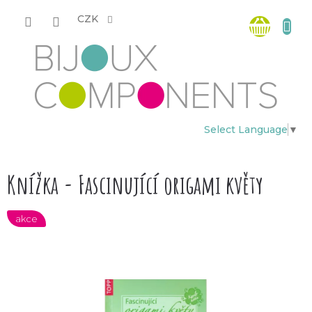
Přejít
Nákup
na
CZK
obsah
košík
Select Language
▼
Knížka - Fascinující origami květy
akce