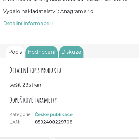
Vydalo nakladatelství : Anagram s.r.o.
Detailní informace
Popis
Hodnocení
Diskuze
Detailní popis produktu
sešit 23stran
Doplňkové parametry
Kategorie
:
České publikace
EAN
:
8592408229708