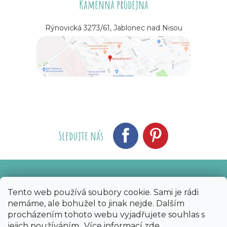
Kamenná prodejna
Rýnovická 3273/61, Jablonec nad Nisou
Sledujte nás
Vytvořil Shoptet
Nakódoval eshopGuru
|
Tento web používá soubory cookie. Sami je rádi
nemáme, ale bohužel to jinak nejde. Dalším
Copyright 2026
Bijoux Components - Svět
procházením tohoto webu vyjadřujete souhlas s
korálků
. Všechna práva vyhrazena.
Upravit
jejich používáním.. Více informací
zde
.