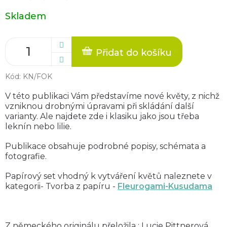
Měrná
Skladem
cena:
Přidat do košíku
Kód:
KN/FOK
V této publikaci Vám představíme nové květy, z nichž
vzniknou drobnými úpravami při skládání další
varianty. Ale najdete zde i klasiku jako jsou třeba
leknín nebo lilie.
Publikace obsahuje podrobné popisy, schémata a
fotografie.
Papírový set vhodný k vytváření květů naleznete v
kategorii- Tvorba z papíru -
Fleurogami-Kusudama
Z německého originálu přeložila : Lucie Pittnerová