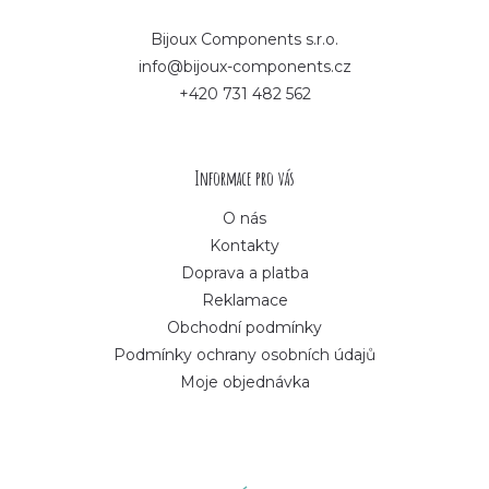
p
Bijoux Components s.r.o.
info@bijoux-components.cz
a
+420 731 482 562
t
í
Informace pro vás
O nás
Kontakty
Doprava a platba
Reklamace
Obchodní podmínky
Podmínky ochrany osobních údajů
Moje objednávka