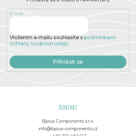
E-mail
Vložením e-mailu souhlasíte s
podmínkami
ochrany osobních údajů
Přihlásit se
Z
á
Kontakt
p
Bijoux Components s.r.o.
info@bijoux-components.cz
a