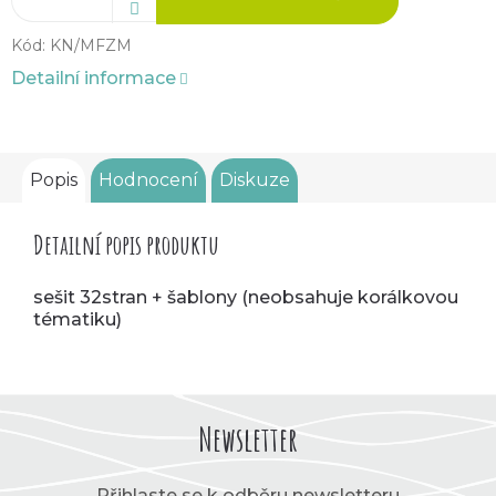
Kód:
KN/MFZM
Detailní informace
Popis
Hodnocení
Diskuze
Detailní popis produktu
sešit 32stran + šablony (neobsahuje korálkovou
tématiku)
Newsletter
Přihlaste se k odběru newsletteru