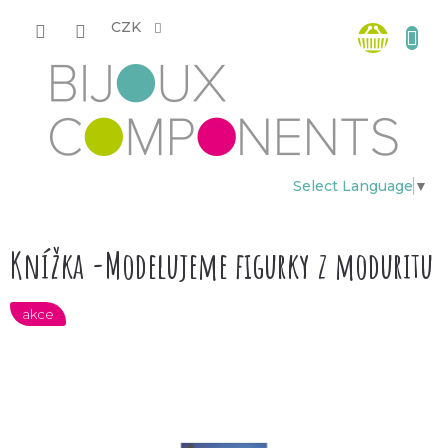
Přejít
Nákup
na
CZK
obsah
košík
Select Language
▼
Knížka -Modelujeme figurky z moduritu
akce