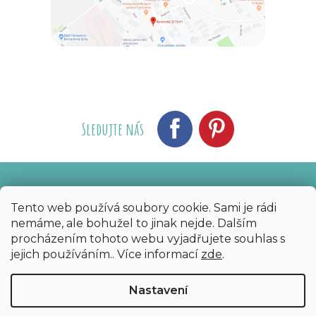
Sledujte nás
Vytvořil Shoptet
Nakódoval eshopGuru
|
Tento web používá soubory cookie. Sami je rádi
nemáme, ale bohužel to jinak nejde. Dalším
Copyright 2026
Bijoux Components - Svět
procházením tohoto webu vyjadřujete souhlas s
korálků
. Všechna práva vyhrazena.
Upravit
jejich používáním.. Více informací
zde
.
nastavení cookies
Nastavení