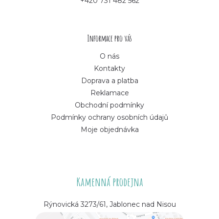
+420 731 482 562
t
í
Informace pro vás
O nás
Kontakty
Doprava a platba
Reklamace
Obchodní podmínky
Podmínky ochrany osobních údajů
Moje objednávka
Kamenná prodejna
Rýnovická 3273/61, Jablonec nad Nisou