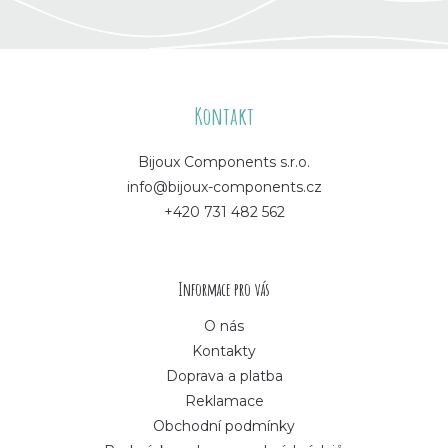
Z
á
Kontakt
p
Bijoux Components s.r.o.
info@bijoux-components.cz
a
+420 731 482 562
t
í
Informace pro vás
O nás
Kontakty
Doprava a platba
Reklamace
Obchodní podmínky