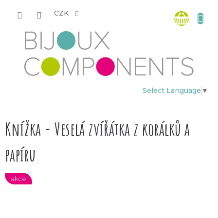
Přejít
Nákup
na
CZK
obsah
košík
Select Language
▼
Knížka - Veselá zvířátka z korálků a
papíru
akce