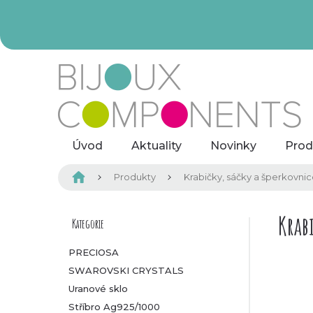
Přejít
na
obsah
Úvod
Aktuality
Novinky
Prod
Domů
Produkty
Krabičky, sáčky a šperkovni
P
Krab
Kategorie
Přeskočit
kategorie
o
PRECIOSA
SWAROVSKI CRYSTALS
s
Uranové sklo
t
Stříbro Ag925/1000