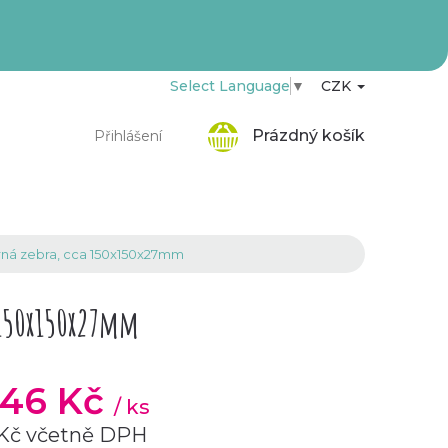
Select Language
▼
CZK
Nákupní
Prázdný košík
Přihlášení
košík
erná zebra, cca 150x150x27mm
 150x150x27mm
,46 Kč
/ ks
 Kč včetně DPH