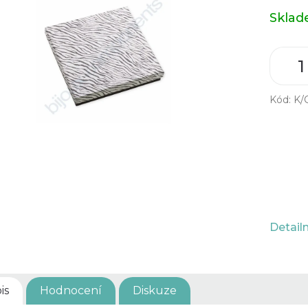
Měrná
Skla
cena:
Kód:
K/
Detail
is
Hodnocení
Diskuze