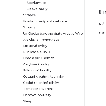
Šperkovnice
Zipové sáčky
Deta
Střapce
Bižuterní sady a stavebnice
stř
Stojany
m
Umělecké barevné dráty Artistic Wire
Art Clay a Prometheus
Lustrové ověsy
Publikace a DVD
Fimo a příslušenství
Akrylové korálky
Silikonové korálky
Ostatní kreativní techniky
České skleněné pilníky
Tématické tvoření
Dárkové poukazy
Slevy