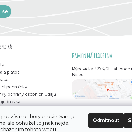
t se
 pro vás
Kamenná prodejna
ty
Rýnovická 3273/61, Jablonec
a a platba
Nisou
mace
ní podmínky
ky ochrany osobních údajů
bjednávka
používá soubory cookie. Sami je
Odmítnout
S
e, ale bohužel to jinak nejde.
 korálků
. Všechna práva vyhrazena.
ocházením tohoto webu