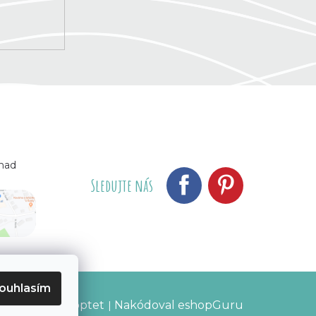
 nad
Sledujte nás
ouhlasím
Vytvořil Shoptet
Nakódoval eshopGuru
|