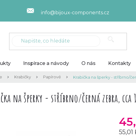
info@bijoux-components.cz
ukty
Inspirace a návody
O nás
Kontakty
ce
Krabičky
Papírové
Krabička na šperky - stříbrno/č
ička na šperky - stříbrno/černá zebra, cca
45
55,01