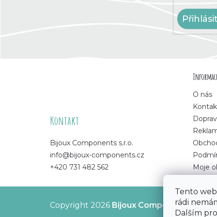
Přihlási
Z
Informace
á
O nás
p
Kontak
Kontakt
Doprav
a
Rekla
Bijoux Components s.r.o.
Obchod
t
info@bijoux-components.cz
Podmín
+420 731 482 562
Moje o
í
Tento web 
rádi nemám
Copyright 2026
Bijoux Components - Svět
Dalším pr
Upravit nastavení cookies