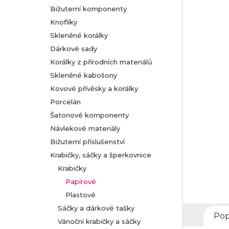
Bižuterní komponenty
r
Knoflíky
Skleněné korálky
a
Dárkové sady
n
Korálky z přírodních materiálů
Skleněné kabošony
n
Kovové přívěsky a korálky
Porcelán
í
Šatonové komponenty
Návlekové materiály
p
Bižuterní příslušenství
a
Krabičky, sáčky a šperkovnice
Krabičky
n
Papírové
Plastové
e
Sáčky a dárkové tašky
Pop
l
Vánoční krabičky a sáčky