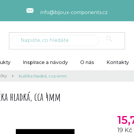
info@bijoux-components.cz
ukty
Inspirace a návody
O nás
Kontakty
ičky
Kulička hladká, cca 4mm
čka hladká, cca 4mm
15
19 Kč