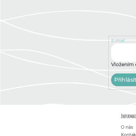
E-mail
Vložením 
Přihlási
Z
Informace
á
O nás
Kontak