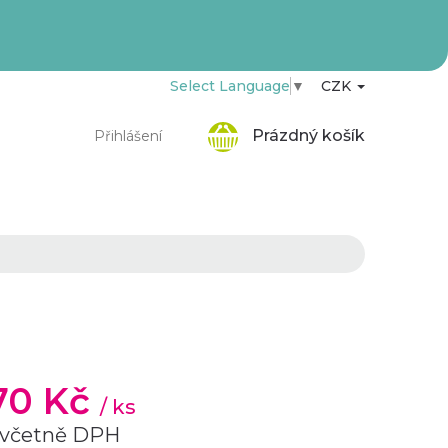
Select Language
▼
CZK
Nákupní
Prázdný košík
Přihlášení
košík
,70 Kč
/ ks
 včetně DPH