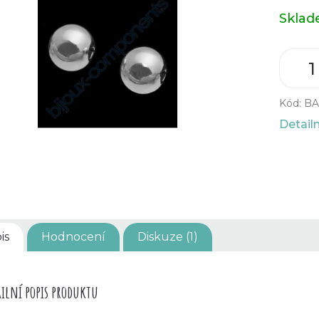
Měrná
Skla
cena:
Kód:
BA
Detail
is
Hodnocení
Diskuze (1)
ilní popis produktu