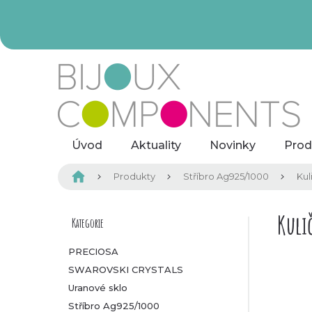
Přejít
na
obsah
Úvod
Aktuality
Novinky
Prod
Domů
Produkty
Stříbro Ag925/1000
Kul
P
Kuli
Kategorie
Přeskočit
kategorie
o
PRECIOSA
SWAROVSKI CRYSTALS
s
Uranové sklo
t
Stříbro Ag925/1000