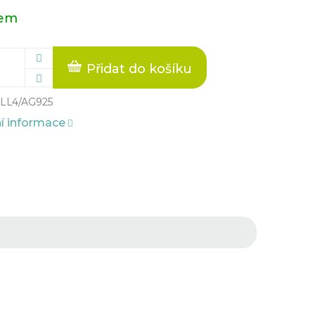
dem
Přidat do košíku
LL4/AG925
ní informace