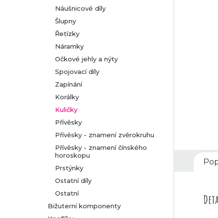
Náušnicové díly
r
Šlupny
Řetízky
a
Náramky
n
Očkové jehly a nýty
Spojovací díly
n
Zapínání
Korálky
í
Kuličky
p
Přívěsky
Přívěsky - znamení zvěrokruhu
a
Přívěsky - znamení čínského
horoskopu
Pop
n
Prstýnky
Ostatní díly
e
Ostatní
Deta
Bižuterní komponenty
l