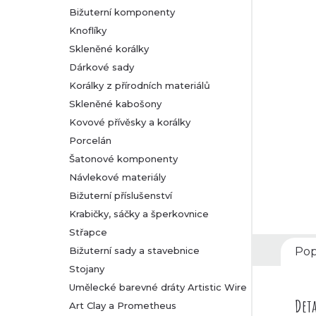
Bižuterní komponenty
r
Knoflíky
Skleněné korálky
a
Dárkové sady
n
Korálky z přírodních materiálů
Skleněné kabošony
n
Kovové přívěsky a korálky
Porcelán
í
Šatonové komponenty
Návlekové materiály
p
Bižuterní příslušenství
a
Krabičky, sáčky a šperkovnice
Střapce
n
Bižuterní sady a stavebnice
Pop
Stojany
e
Umělecké barevné dráty Artistic Wire
l
Deta
Art Clay a Prometheus