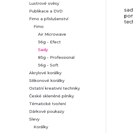
Lustrové ověsy
sad
Publikace a DVD
pom
Fimo a příslušenství
tec
Fimo
Air Microwave
56g - Efect
Sady
85g - Professional
56g - Soft
Akrylové korálky
Silikonové korálky
Ostatní kreativní techniky
České skleněné pilníky
Tématické tvoření
Dárkové poukazy
Slevy
Korálky