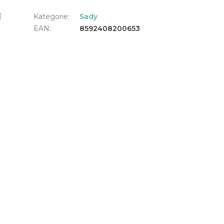
í
Kategorie
:
Sady
EAN
:
8592408200653