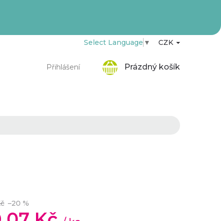
Select Language
▼
CZK
Nákupní
Prázdný košík
Přihlášení
košík
Kč
–20 %
0,07 Kč