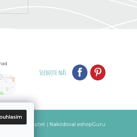
 nad
Sledujte nás
ouhlasím
Vytvořil Shoptet
Nakódoval eshopGuru
|