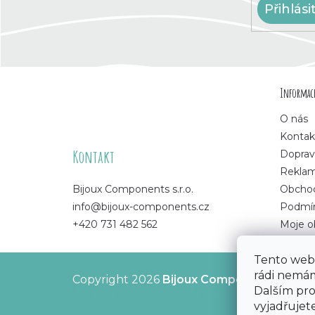
Přihlási
Z
Informace
á
O nás
p
Kontak
Kontakt
Doprav
a
Rekla
Bijoux Components s.r.o.
Obchod
t
info@bijoux-components.cz
Podmín
+420 731 482 562
Moje o
í
Tento web 
rádi nemám
Copyright 2026
Bijoux Components - Svět
Dalším pr
Upravit nastavení cookies
vyjadřujete