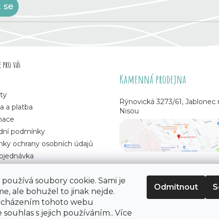
t se
 pro vás
Kamenná prodejna
ty
Rýnovická 3273/61, Jablonec
a a platba
Nisou
mace
ní podmínky
ky ochrany osobních údajů
bjednávka
používá soubory cookie. Sami je
Odmítnout
S
e, ale bohužel to jinak nejde.
 korálků
. Všechna práva vyhrazena.
ocházením tohoto webu
 souhlas s jejich používáním.. Více