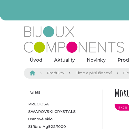
Přejít
na
obsah
Úvod
Aktuality
Novinky
Prod
Domů
Produkty
Fimo a příslušenství
Fi
P
Mok
Kategorie
Přeskočit
kategorie
o
PRECIOSA
akce
SWAROVSKI CRYSTALS
s
Uranové sklo
t
Stříbro Ag925/1000