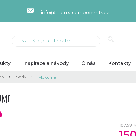
info@bijoux-components.cz
ukty
Inspirace a návody
O nás
Kontakty
mo
Sady
Mokume
ume
187,59 
15