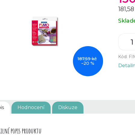
181,5
Měrná
Skla
cena:
Kód:
FI
187,59 kč
–20 %
Detail
is
Hodnocení
Diskuze
ilní popis produktu