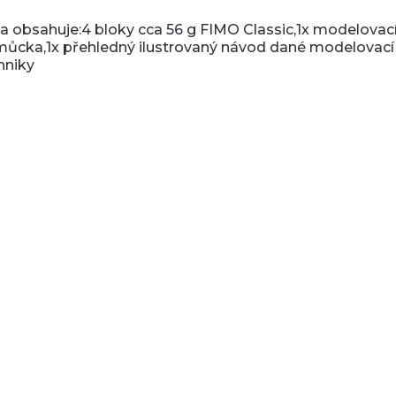
a obsahuje:4 bloky cca 56 g FIMO Classic,1x modelovac
ůcka,1x přehledný ilustrovaný návod dané modelovací
hniky