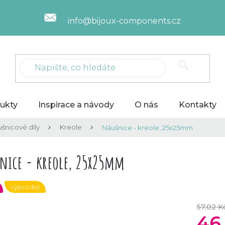
info@bijoux-components.cz
ukty
Inspirace a návody
O nás
Kontakty
šnicové díly
Kreole
Náušnice - kreole, 25x25mm
nice - kreole, 25x25mm
výprodej
57,02 K
46