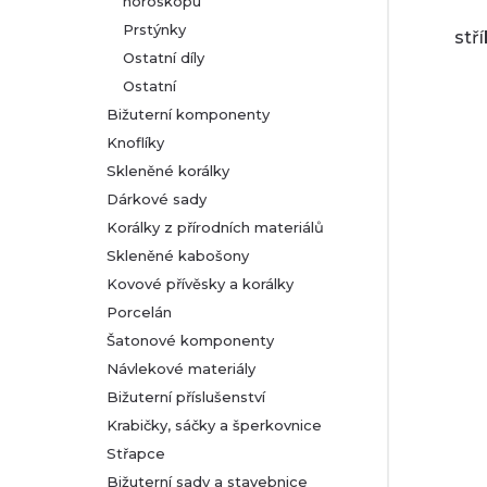
horoskopu
Prstýnky
stř
Ostatní díly
Ostatní
Bižuterní komponenty
Knoflíky
Skleněné korálky
Dárkové sady
Korálky z přírodních materiálů
Skleněné kabošony
Kovové přívěsky a korálky
Porcelán
Šatonové komponenty
Návlekové materiály
Bižuterní příslušenství
Krabičky, sáčky a šperkovnice
Střapce
Bižuterní sady a stavebnice