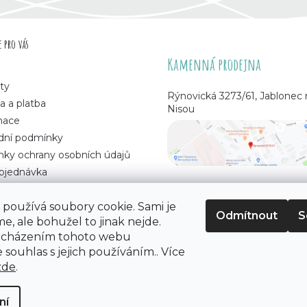
 pro vás
Kamenná prodejna
ty
Rýnovická 3273/61, Jablonec
a a platba
Nisou
mace
ní podmínky
ky ochrany osobních údajů
bjednávka
používá soubory cookie. Sami je
Odmítnout
S
e, ale bohužel to jinak nejde.
 korálků
. Všechna práva vyhrazena.
ocházením tohoto webu
 souhlas s jejich používáním.. Více
zde
.
ní