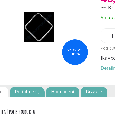
56 Kč
Měrná
Skla
cena:
Kód:
30
57,02 kč
–18 %
1ks = c
Detail
is
Podobné (1)
Hodnocení
Diskuze
ilní popis produktu