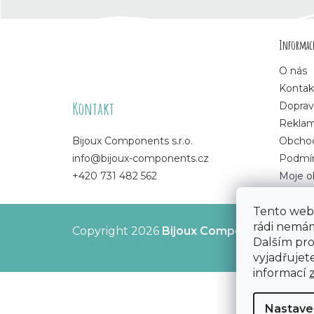
Z
Informace
á
O nás
p
Kontak
Kontakt
Doprav
a
Rekla
Bijoux Components s.r.o.
Obchod
t
info@bijoux-components.cz
Podmín
+420 731 482 562
Moje o
í
Tento web 
rádi nemám
Copyright 2026
Bijoux Components - Svět
Dalším pr
Upravit nastavení cookies
vyjadřujete
informací
Nastave