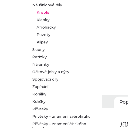
Náušnicové díly
r
Kreole
Klapky
a
Afroháčky
n
Puzety
Klipsy
n
Šlupny
Řetízky
í
Náramky
p
Očkové jehly a nýty
Spojovací díly
a
Zapínání
Korálky
n
Kuličky
Pop
Přívěsky
e
Přívěsky - znamení zvěrokruhu
l
Deta
Přívěsky - znamení čínského