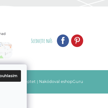
 nad
Sledujte nás
ouhlasím
Vytvořil Shoptet
Nakódoval eshopGuru
|