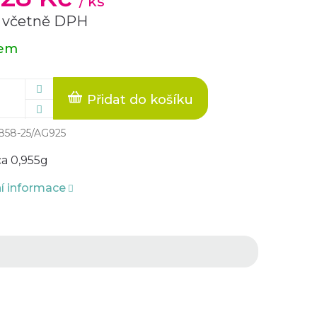
/ ks
 včetně DPH
dem
Přidat do košíku
858-25/AG925
ca 0,955g
ní informace