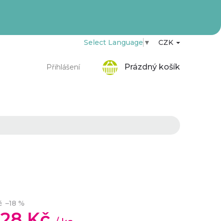
Select Language
▼
CZK
Nákupní
Prázdný košík
Přihlášení
košík
č
–18 %
,28 Kč