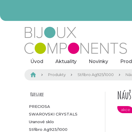
Přejít
na
obsah
Úvod
Aktuality
Novinky
Prod
Domů
Produkty
Stříbro Ag925/1000
Náu
P
Náuš
Kategorie
Přeskočit
kategorie
o
PRECIOSA
akce
SWAROVSKI CRYSTALS
s
Uranové sklo
t
Stříbro Ag925/1000