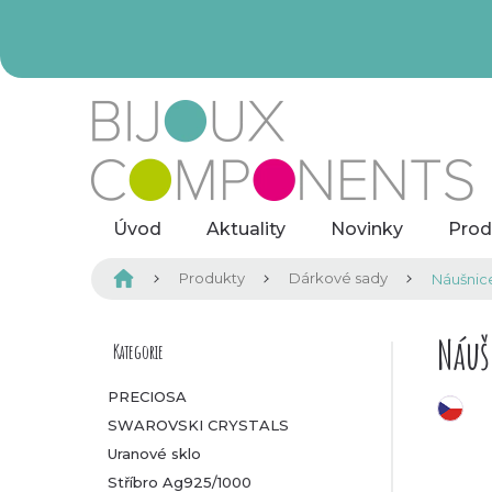
Přejít
na
obsah
Úvod
Aktuality
Novinky
Prod
Domů
Produkty
Dárkové sady
Náušnic
P
Náuš
Kategorie
Přeskočit
kategorie
o
PRECIOSA
český výrobek
SWAROVSKI CRYSTALS
s
Uranové sklo
t
Stříbro Ag925/1000