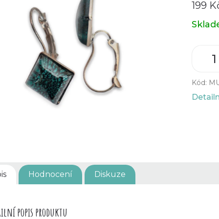
199 K
Měrná
Skla
cena:
Kód:
MU
Detail
is
Hodnocení
Diskuze
ilní popis produktu