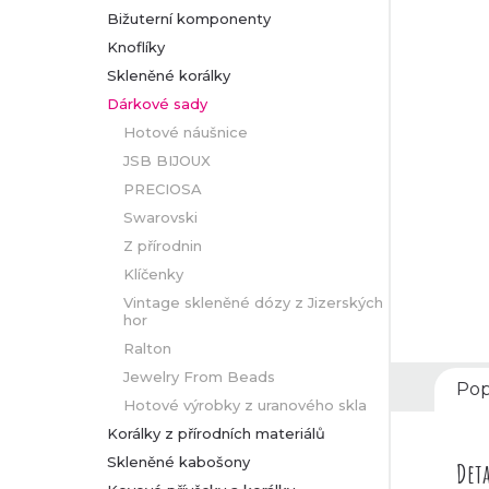
Bižuterní komponenty
r
Knoflíky
Skleněné korálky
a
Dárkové sady
n
Hotové náušnice
JSB BIJOUX
n
PRECIOSA
Swarovski
í
Z přírodnin
p
Klíčenky
Vintage skleněné dózy z Jizerských
hor
a
Ralton
n
Jewelry From Beads
Pop
Hotové výrobky z uranového skla
e
Korálky z přírodních materiálů
Skleněné kabošony
l
Deta