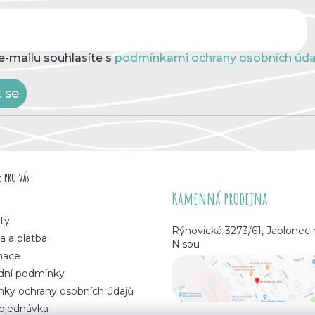
e-mailu souhlasíte s
podmínkami ochrany osobních úda
t se
 pro vás
Kamenná prodejna
ty
Rýnovická 3273/61, Jablonec
a a platba
Nisou
mace
ní podmínky
ky ochrany osobních údajů
bjednávka