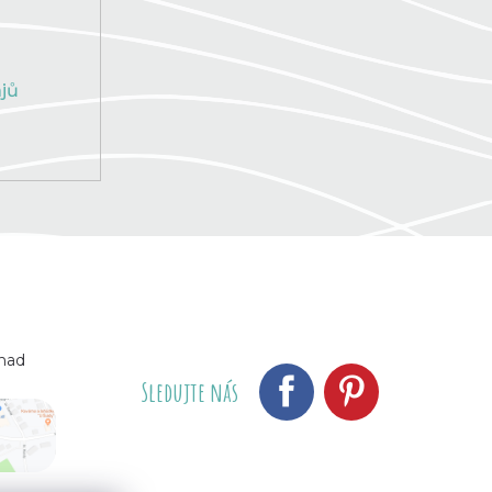
jů
 nad
Sledujte nás