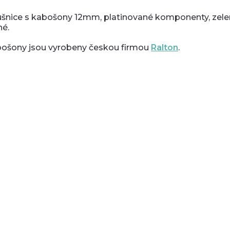
šnice s kabošony 12mm, platinované komponenty, zele
né.
ošony jsou vyrobeny českou firmou
Ralton
.