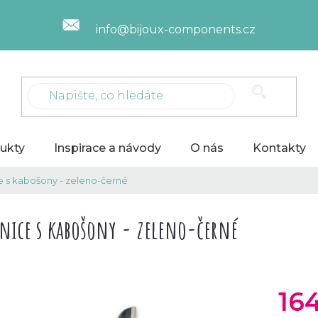
info@bijoux-components.cz
ukty
Inspirace a návody
O nás
Kontakty
e s kabošony - zeleno-černé
nice s kabošony - zeleno-černé
16