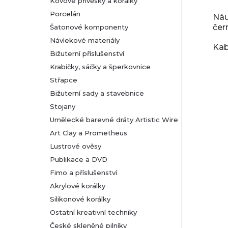
Kovové přívěsky a korálky
Porcelán
Náu
čer
Šatonové komponenty
Návlekové materiály
Kab
Bižuterní příslušenství
Krabičky, sáčky a šperkovnice
Střapce
Bižuterní sady a stavebnice
Stojany
Umělecké barevné dráty Artistic Wire
Art Clay a Prometheus
Lustrové ověsy
Publikace a DVD
Fimo a příslušenství
Akrylové korálky
Silikonové korálky
Ostatní kreativní techniky
České skleněné pilníky