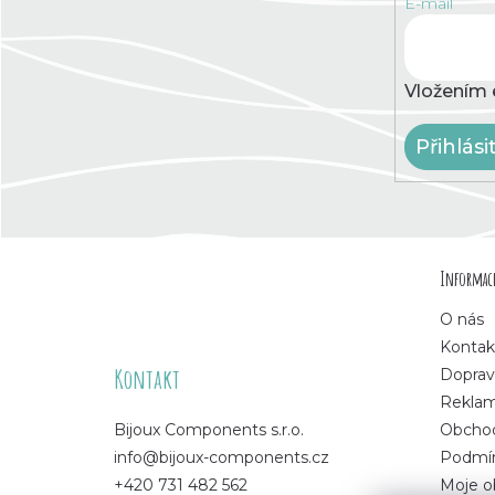
E-mail
Vložením 
Přihlási
Z
Informace
á
O nás
p
Kontak
Kontakt
Doprav
a
Rekla
Bijoux Components s.r.o.
Obchod
t
info@bijoux-components.cz
Podmín
+420 731 482 562
Moje o