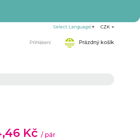
Select Language
▼
CZK
Nákupní
Prázdný košík
Přihlášení
košík
4,46 Kč
/ pár