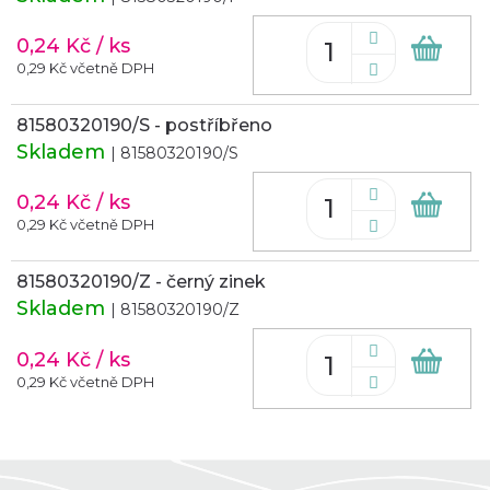
0,24 Kč
/ ks
Do
koš
0,29 Kč včetně DPH
81580320190/S - postříbřeno
Skladem
| 81580320190/S
0,24 Kč
/ ks
Do
koš
0,29 Kč včetně DPH
81580320190/Z - černý zinek
Skladem
| 81580320190/Z
0,24 Kč
/ ks
Do
koš
0,29 Kč včetně DPH