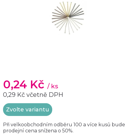
0,24 Kč
/ ks
0,29 Kč včetně DPH
Měrná
Zvolte variantu
cena:
Při velkoobchodním odběru 100 a více kusů bude
prodejní cena snížena o 50%.