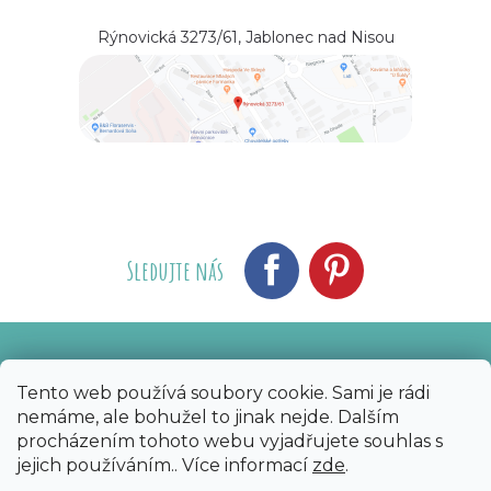
Rýnovická 3273/61, Jablonec nad Nisou
Sledujte nás
Vytvořil Shoptet
Nakódoval eshopGuru
|
Tento web používá soubory cookie. Sami je rádi
nemáme, ale bohužel to jinak nejde. Dalším
Copyright 2026
Bijoux Components - Svět
procházením tohoto webu vyjadřujete souhlas s
korálků
. Všechna práva vyhrazena.
Upravit
jejich používáním.. Více informací
zde
.
nastavení cookies