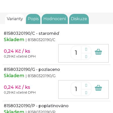
Varianty
Popis
Hodnocení
Diskuze
81580320190/C - staroměď
Skladem
| 81580320190/C
0,24 Kč
/ ks
Do
koš
0,29 Kč včetně DPH
81580320190/G - pozlaceno
Skladem
| 81580320190/G
0,24 Kč
/ ks
Do
koš
0,29 Kč včetně DPH
81580320190/P - poplatinováno
Skladem
| 81580320190/P