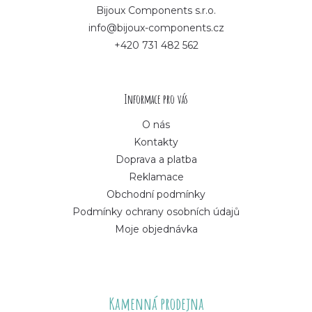
p
Bijoux Components s.r.o.
info@bijoux-components.cz
a
+420 731 482 562
t
í
Informace pro vás
O nás
Kontakty
Doprava a platba
Reklamace
Obchodní podmínky
Podmínky ochrany osobních údajů
Moje objednávka
Kamenná prodejna