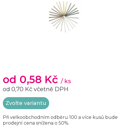
od
0,58 Kč
/ ks
od
0,70 Kč
včetně DPH
Měrná
Zvolte variantu
cena:
Při velkoobchodním odběru 100 a více kusů bude
prodejní cena snížena o 50%.