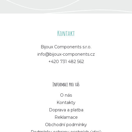
Z
á
Kontakt
p
Bijoux Components s.r.o.
info@bijoux-components.cz
a
+420 731 482 562
t
í
Informace pro vás
O nás
Kontakty
Doprava a platba
Reklamace
Obchodní podmínky
Podmínky ochrany osobních údajů