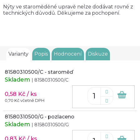
Nýty ve staroměděné upravě nelze dodávat rovné z
technických důvodů. Děkujeme za pochopení.
Varianty
Popis
Hodnocení
Diskuze
81580310500/C - staroměď
Skladem
| 81580310500/C
0,58 Kč
/ ks
Do
koš
0,70 Kč včetně DPH
81580310500/G - pozlaceno
Skladem
| 81580310500/G
0,83 Kč
/ ks
Do