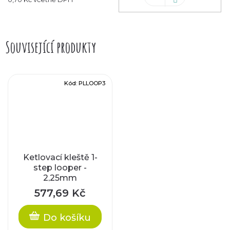
koš
Související produkty
Kód:
PLLOOP3
Ketlovací kleště 1-
step looper -
2,25mm
577,69 Kč
Do košíku