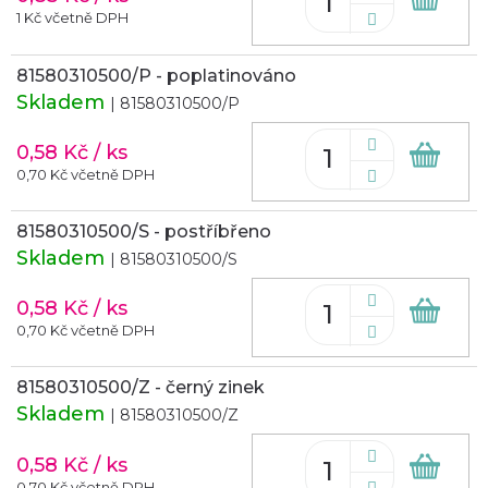
koš
1 Kč včetně DPH
81580310500/P - poplatinováno
Skladem
| 81580310500/P
0,58 Kč
/ ks
Do
koš
0,70 Kč včetně DPH
81580310500/S - postříbřeno
Skladem
| 81580310500/S
0,58 Kč
/ ks
Do
koš
0,70 Kč včetně DPH
81580310500/Z - černý zinek
Skladem
| 81580310500/Z
0,58 Kč
/ ks
Do
0,70 Kč včetně DPH