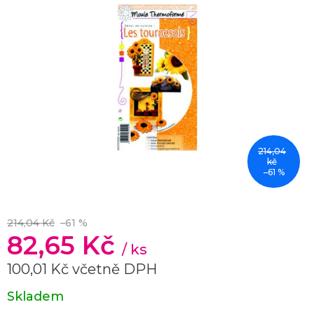
214,04
kč
–61 %
214,04 Kč
–61 %
82,65 Kč
/ ks
100,01 Kč včetně DPH
Měrná
Skladem
cena: