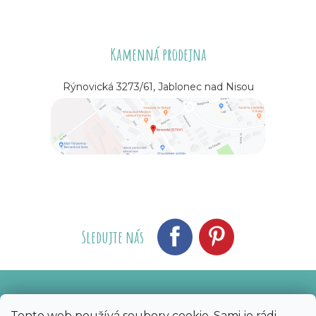
Kamenná prodejna
Rýnovická 3273/61, Jablonec nad Nisou
Sledujte nás
Vytvořil Shoptet
Nakódoval eshopGuru
|
Tento web používá soubory cookie. Sami je rádi