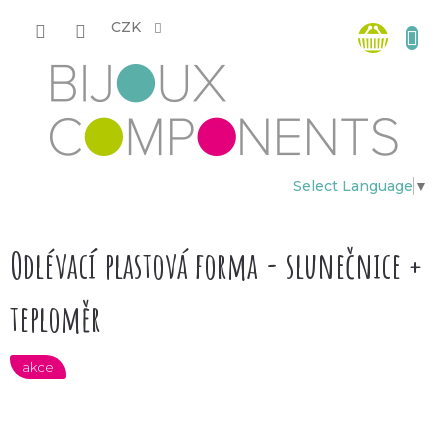
Přejít
Nákup
na
CZK
obsah
košík
Select Language
▼
Odlévací plastová forma - slunečnice +
teploměr
akce