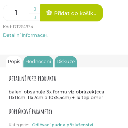
Přidat do košíku
Kód:
DT264934
Detailní informace
Popis
Hodnocení
Diskuze
Detailní popis produktu
balení obsahuje 3x formu viz obrázek(cca
11x11cm, 11x7cm a 10x5,5cm) + 1x teploměr
Doplňkové parametry
Kategorie
:
Odlévací pudr a příslušenství