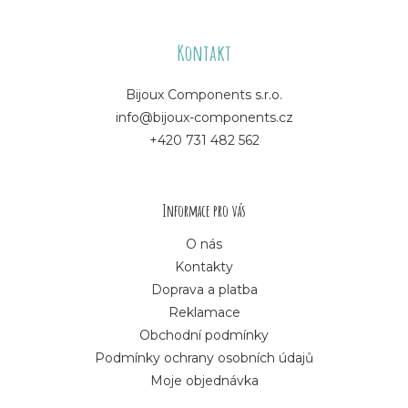
Z
á
Kontakt
p
Bijoux Components s.r.o.
info@bijoux-components.cz
a
+420 731 482 562
t
í
Informace pro vás
O nás
Kontakty
Doprava a platba
Reklamace
Obchodní podmínky
Podmínky ochrany osobních údajů
Moje objednávka