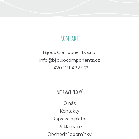
Z
á
Kontakt
p
Bijoux Components s.r.o.
info@bijoux-components.cz
a
+420 731 482 562
t
í
Informace pro vás
O nás
Kontakty
Doprava a platba
Reklamace
Obchodní podmínky