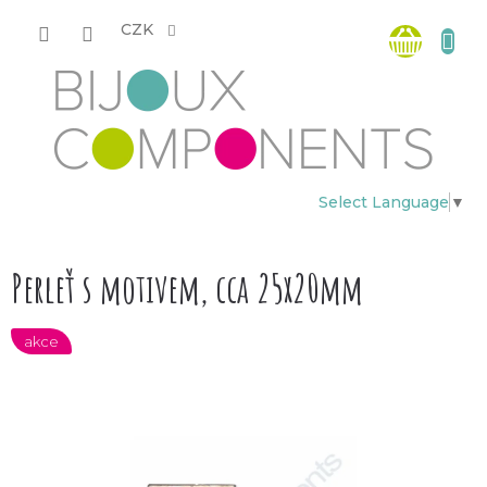
Přejít
Nákup
na
CZK
obsah
košík
Select Language
▼
Perleť s motivem, cca 25x20mm
akce