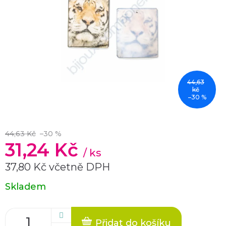
44,63
kč
–30 %
44,63 Kč
–30 %
31,24 Kč
/ ks
37,80 Kč včetně DPH
Měrná
Skladem
cena:
Přidat do košíku