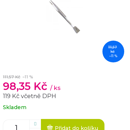
111,57
kč
–11 %
111,57 Kč
–11 %
98,35 Kč
/ ks
119 Kč včetně DPH
Měrná
Skladem
cena:
Přidat do košíku