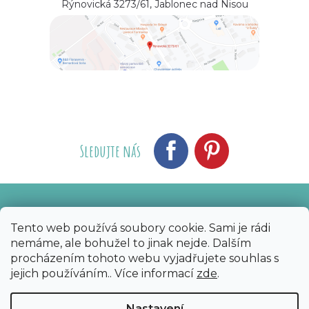
Rýnovická 3273/61, Jablonec nad Nisou
Sledujte nás
Vytvořil Shoptet
Nakódoval eshopGuru
|
Tento web používá soubory cookie. Sami je rádi
nemáme, ale bohužel to jinak nejde. Dalším
Copyright 2026
Bijoux Components - Svět
procházením tohoto webu vyjadřujete souhlas s
korálků
. Všechna práva vyhrazena.
Upravit
jejich používáním.. Více informací
zde
.
nastavení cookies
Nastavení