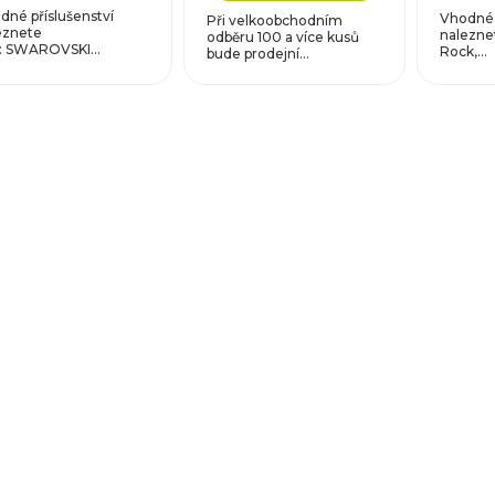
dné příslušenství
Vhodné 
Při velkoobchodním
eznete
naleznet
odběru 100 a více kusů
: SWAROVSKI...
Rock,...
bude prodejní...