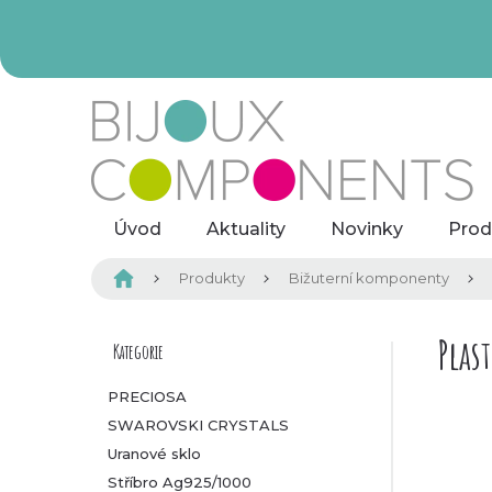
Přejít
na
obsah
Úvod
Aktuality
Novinky
Prod
Domů
Produkty
Bižuterní komponenty
P
Plas
Kategorie
Přeskočit
kategorie
o
PRECIOSA
SWAROVSKI CRYSTALS
s
Uranové sklo
t
Stříbro Ag925/1000