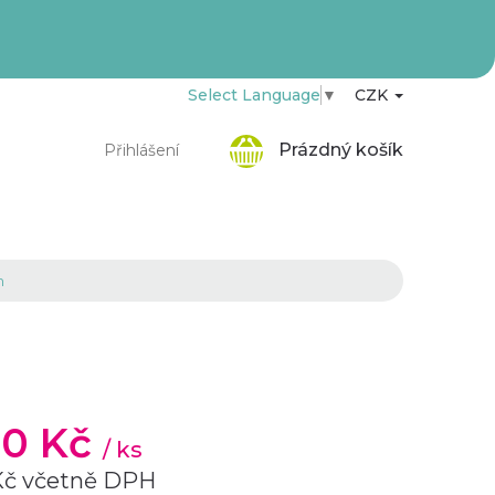
Select Language
▼
CZK
Nákupní
Prázdný košík
Přihlášení
košík
m
60 Kč
/ ks
Kč včetně DPH