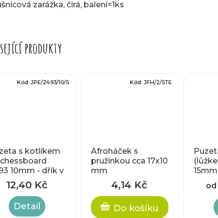
šnicová zarážka, čirá, balení=1ks
sející produkty
Kód:
JPE/2493/10/S
Kód:
JFH/2/STE
zeta s kotlíkem
Afroháček s
Puzet
 chessboard
pružinkou cca 17x10
(lůžke
93 10mm - dřík v
mm
15mm, 
hu, cca 11x11mm
části
12,40 Kč
4,14 Kč
od
Detail
Do košíku