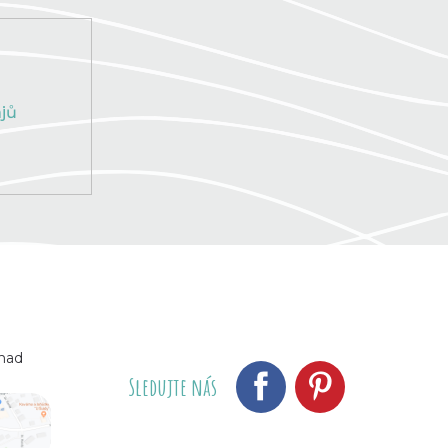
jů
 nad
Sledujte nás