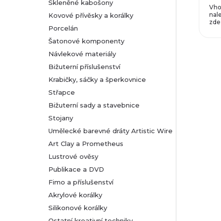
Skleněné kabošony
Vho
nal
Kovové přívěsky a korálky
zde
Porcelán
Šatonové komponenty
Návlekové materiály
Bižuterní příslušenství
Krabičky, sáčky a šperkovnice
Střapce
Bižuterní sady a stavebnice
Stojany
Umělecké barevné dráty Artistic Wire
Art Clay a Prometheus
Lustrové ověsy
Publikace a DVD
Fimo a příslušenství
Akrylové korálky
Silikonové korálky
Ostatní kreativní techniky