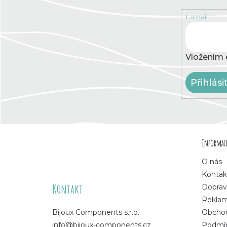
E-mail
Vložením 
Přihlási
Z
Informace
á
O nás
p
Kontak
Kontakt
Doprav
a
Rekla
Bijoux Components s.r.o.
Obchod
t
info@bijoux-components.cz
Podmín