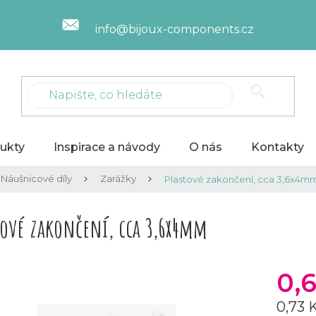
info@bijoux-components.cz
ukty
Inspirace a návody
O nás
Kontakty
Náušnicové díly
Zarážky
Plastové zakončení, cca 3,6x4m
tové zakončení, cca 3,6x4mm
0,
0,73 