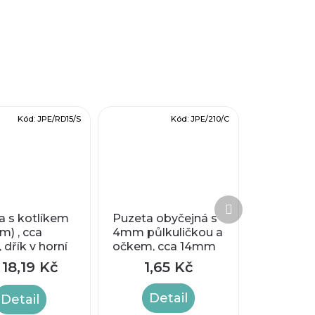
Kód:
JPE/RD15/S
Kód:
JPE/210/C
Další
produkt
a s kotlíkem
Puzeta obyčejná s
m) , cca
4mm půlkuličkou a
dřík v horní
očkem, cca 14mm
18,19 Kč
1,65 Kč
Detail
Detail