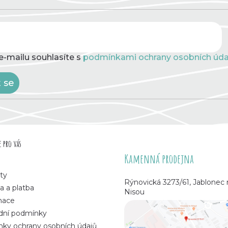
e-mailu souhlasíte s
podmínkami ochrany osobních úda
t se
 pro vás
Kamenná prodejna
ty
Rýnovická 3273/61, Jablonec
a a platba
Nisou
mace
ní podmínky
ky ochrany osobních údajů