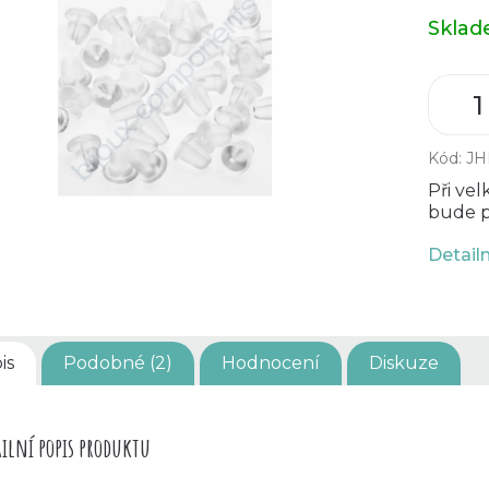
Měrná
Skla
cena:
Kód:
JH
Při ve
bude p
Detail
is
Podobné (2)
Hodnocení
Diskuze
ilní popis produktu