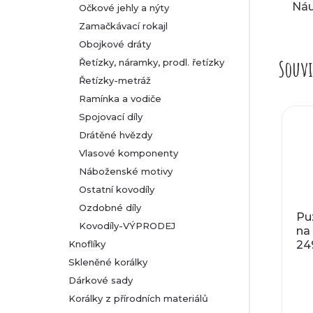
Náu
Očkové jehly a nýty
Zamačkávací rokajl
Obojkové dráty
Souvi
Řetízky, náramky, prodl. řetízky
Řetízky-metráž
Ramínka a vodiče
Spojovací díly
Drátěné hvězdy
Vlasové komponenty
Náboženské motivy
Ostatní kovodíly
Ozdobné díly
Pu
Kovodíly-VÝPRODEJ
na
Knoflíky
24
ro
Skleněné korálky
Dárkové sady
Korálky z přírodních materiálů