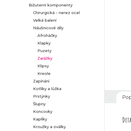
Bižuterní komponenty
r
Chirurgická - nerez ocel
Velká balení
a
Náušnicové díly
n
Afroháčky
Klapky
n
Puzety
Zarážky
í
Klipsy
p
Kreole
Zapínání
a
Kotlíky a lůžka
Prstýnky
Pop
n
Šlupny
Koncovky
e
Deta
Kaplíky
l
Kroužky a oválky