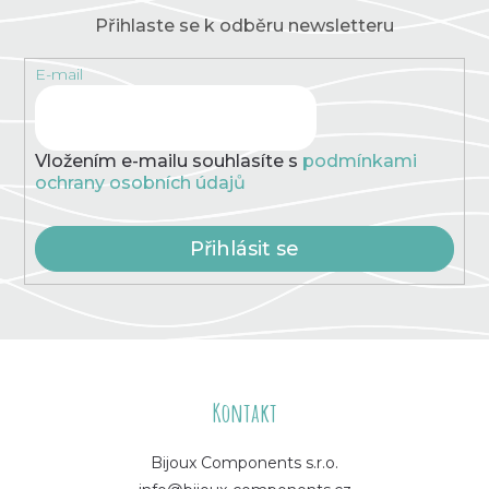
Přihlaste se k odběru newsletteru
E-mail
Vložením e-mailu souhlasíte s
podmínkami
ochrany osobních údajů
Přihlásit se
Z
á
Kontakt
p
Bijoux Components s.r.o.