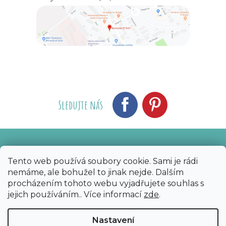
Sledujte nás
Vytvořil Shoptet
Nakódoval eshopGuru
|
Tento web používá soubory cookie. Sami je rádi
nemáme, ale bohužel to jinak nejde. Dalším
Copyright 2026
Bijoux Components - Svět
procházením tohoto webu vyjadřujete souhlas s
korálků
. Všechna práva vyhrazena.
Upravit
jejich používáním.. Více informací
zde
.
nastavení cookies
Nastavení