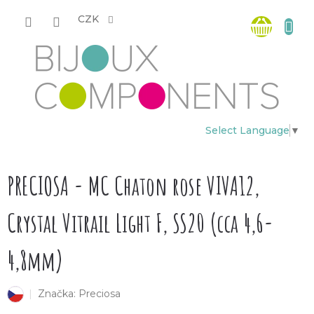
Přejít
Nákup
na
CZK
obsah
košík
Select Language
▼
PRECIOSA - MC Chaton rose VIVA12,
Crystal Vitrail Light F, SS20 (cca 4,6-
4,8mm)
Značka:
Preciosa
český výrobek