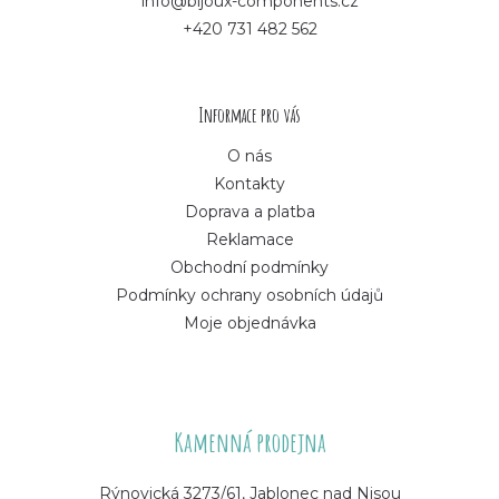
info@bijoux-components.cz
a
+420 731 482 562
t
í
Informace pro vás
O nás
Kontakty
Doprava a platba
Reklamace
Obchodní podmínky
Podmínky ochrany osobních údajů
Moje objednávka
Kamenná prodejna
Rýnovická 3273/61, Jablonec nad Nisou