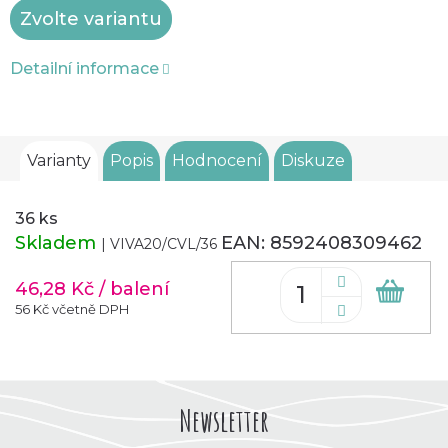
Zvolte variantu
cena:
Detailní informace
Varianty
Popis
Hodnocení
Diskuze
36 ks
Skladem
EAN:
8592408309462
| VIVA20/CVL/36
46,28 Kč
/ balení
Do
koš
56 Kč včetně DPH
Newsletter