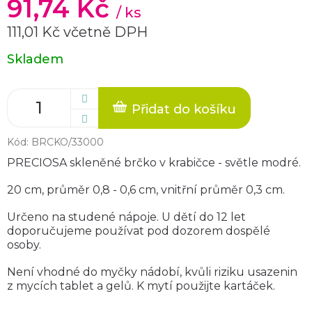
91,74 Kč
/ ks
111,01 Kč včetně DPH
Měrná
Skladem
cena:
Přidat do košíku
Kód:
BRCKO/33000
PRECIOSA skleněné brčko v krabičce - světle modré.
20 cm, průměr 0,8 - 0,6 cm, vnitřní průměr 0,3 cm.
Určeno na studené nápoje. U dětí do 12 let
doporučujeme používat pod dozorem dospělé
osoby.
Není vhodné do myčky nádobí, kvůli riziku usazenin
z mycích tablet a gelů. K mytí použijte kartáček.