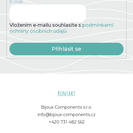
E-mail
Vložením e-mailu souhlasíte s
podmínkami
ochrany osobních údajů
Přihlásit se
Z
á
Kontakt
p
Bijoux Components s.r.o.
info@bijoux-components.cz
a
+420 731 482 562
t