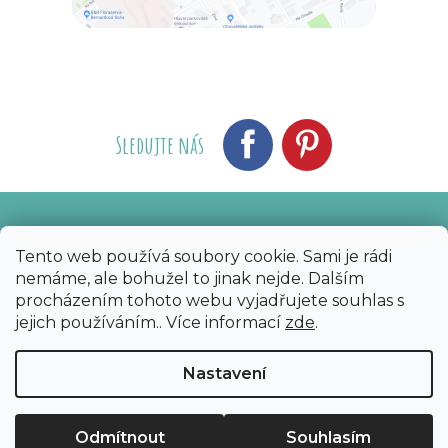
Sledujte nás
Vytvořil Shoptet
Nakódoval eshopGuru
|
Tento web používá soubory cookie. Sami je rádi
nemáme, ale bohužel to jinak nejde. Dalším
Copyright 2026
Bijoux Components - Svět
procházením tohoto webu vyjadřujete souhlas s
korálků
. Všechna práva vyhrazena.
Upravit
jejich používáním.. Více informací
zde
.
nastavení cookies
Nastavení
Odmítnout
Souhlasím