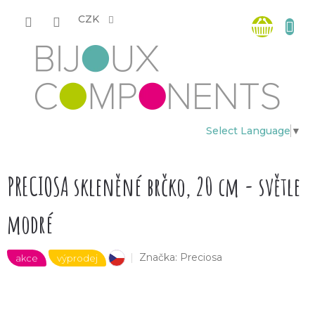
Přejít
Nákup
na
CZK
obsah
košík
Select Language
▼
PRECIOSA skleněné brčko, 20 cm - světle
modré
Značka:
Preciosa
akce
výprodej
český výrobek