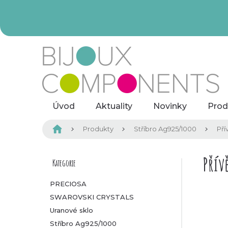
Přejít
na
obsah
Úvod
Aktuality
Novinky
Prod
Domů
Produkty
Stříbro Ag925/1000
Pří
P
Přív
Kategorie
Přeskočit
kategorie
o
PRECIOSA
SWAROVSKI CRYSTALS
s
Uranové sklo
t
Stříbro Ag925/1000