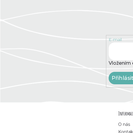
E-mail
Vložením 
Přihlási
Z
Informace
á
O nás
Kontak