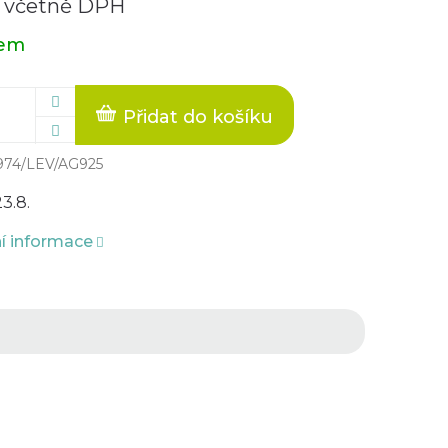
č včetně DPH
dem
Přidat do košíku
974/LEV/AG925
23.8.
ní informace