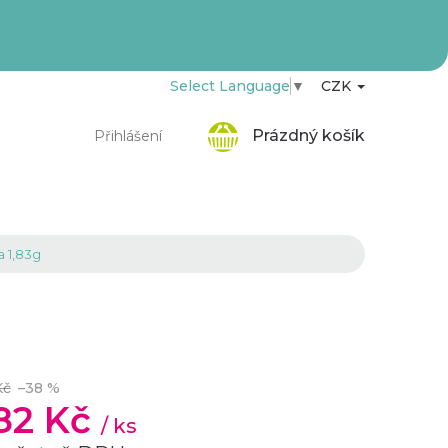
Select Language
▼
CZK
Nákupní
Prázdný košík
Přihlášení
košík
a 1,83g
Kč
–38 %
,82 Kč
/ ks