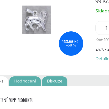
99 K
Měrná
Skla
cena:
Kód:
10
133,88 kč
–38 %
24.7. - 
Detail
is
Hodnocení
Diskuze
ilní popis produktu