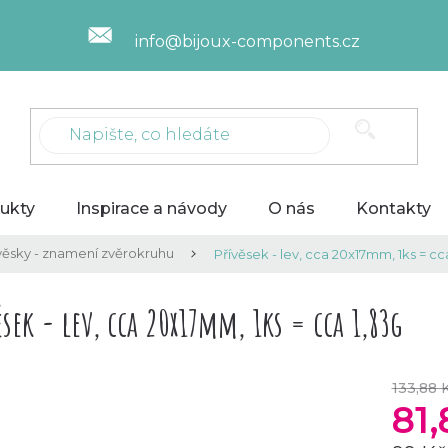
info@bijoux-components.cz
ukty
Inspirace a návody
O nás
Kontakty
věsky - znamení zvěrokruhu
Přívěsek - lev, cca 20x17mm, 1ks = cc
ěsek - lev, cca 20x17mm, 1ks = cca 1,83g
133,88 
81