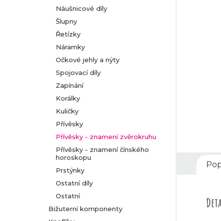
Náušnicové díly
r
Šlupny
Řetízky
a
Náramky
n
Očkové jehly a nýty
Spojovací díly
n
Zapínání
Korálky
í
Kuličky
p
Přívěsky
Přívěsky - znamení zvěrokruhu
a
Přívěsky - znamení čínského
horoskopu
Pop
n
Prstýnky
Ostatní díly
e
Ostatní
Deta
Bižuterní komponenty
l