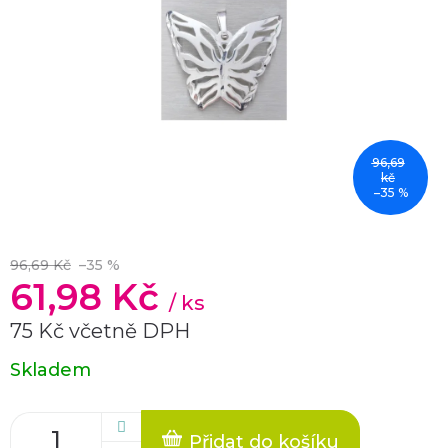
96,69
kč
–35 %
96,69 Kč
–35 %
61,98 Kč
/ ks
75 Kč včetně DPH
Měrná
Skladem
cena:
Přidat do košíku