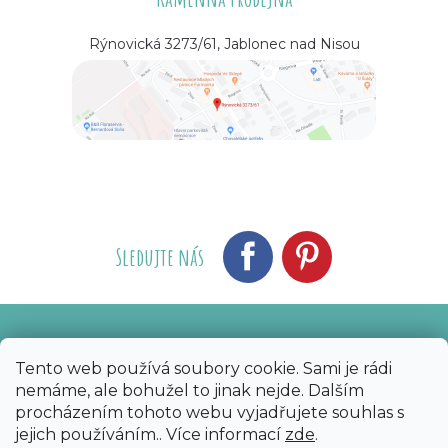
Rýnovická 3273/61, Jablonec nad Nisou
Sledujte nás
Vytvořil Shoptet
Nakódoval eshopGuru
|
Tento web používá soubory cookie. Sami je rádi
nemáme, ale bohužel to jinak nejde. Dalším
Copyright 2026
Bijoux Components - Svět
procházením tohoto webu vyjadřujete souhlas s
korálků
. Všechna práva vyhrazena.
Upravit
jejich používáním.. Více informací
zde
.