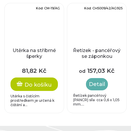
Kód:
CM-19/AG
Kód:
CH5009/42/AG925
Utěrka na stříbrné
Řetízek - pancéřový
šperky
se záponkou
81,82 Kč
157,03 Kč
od
Detail
Do košíku
Řetízek pancéřový
Utěrka s čistícím
(PANCR) síla cca 0,6 x 1,05
prostředkem je určená k
mm....
čištění a...