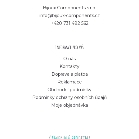
p
Bijoux Components s.r.o.
info@bijoux-components.cz
a
+420 731 482 562
t
í
Informace pro vás
O nás
Kontakty
Doprava a platba
Reklamace
Obchodní podmínky
Podmínky ochrany osobních údajů
Moje objednávka
Kamenná prodejna