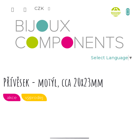
Přejít
Nákup
na
CZK
obsah
košík
Select Language
▼
Přívěsek - motýl, cca 20x23mm
akce
výprodej